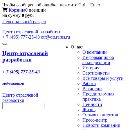
Меню
Чтобы сообщить об ошибке, нажмите Ctrl + Enter
Корзина
0 позиций
на сумму
0 руб.
Персональный раздел
Центр
отраслевой разработки
+ 7 (495) 777-25-43
otr@otr.rarus.ru
Toggle
О нас
›
navigation
О компании
Центр отраслевой
Информация об
разработки
аккредитации
История
+ 7 (495) 777-25-43
Сертификаты
Все товары и услуги
Работа
otr@otr.rarus.ru
Вакансии
Преддипломная
Центр отраслевой
практика
разработки
Ценности
Жизнь
Отзывы клиентов
Пресс-центр
Новости компании