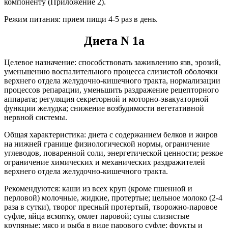
компоненту (Приложение 2).
Режим питания: прием пищи 4-5 раз в день.
Диета N 1а
Целевое назначение: способствовать заживлению язв, эрозий,
уменьшению воспалительного процесса слизистой оболочки
верхнего отдела желудочно-кишечного тракта, нормализации
процессов репарации, уменьшить раздражение рецепторного
аппарата; регуляция секреторной и моторно-эвакуаторной
функции желудка; снижение возбудимости вегетативной
нервной системы.
Общая характеристика: диета с содержанием белков и жиров
на нижней границе физиологической нормы, ограничение
углеводов, поваренной соли, энергетической ценности; резкое
ограничение химических и механических раздражителей
верхнего отдела желудочно-кишечного тракта.
Рекомендуются: каши из всех круп (кроме пшенной и
перловой) молочные, жидкие, протертые; цельное молоко (2-4
раза в сутки), творог пресный протертый, творожно-паровое
суфле, яйца всмятку, омлет паровой; супы слизистые
крупяные; мясо и рыба в виде парового суфле; фрукты и