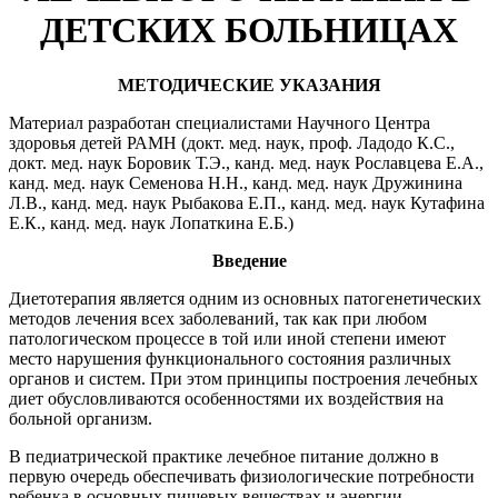
ДЕТСКИХ БОЛЬНИЦАХ
МЕТОДИЧЕСКИЕ УКАЗАНИЯ
Материал разработан специалистами Научного Центра
здоровья детей РАМН (докт. мед. наук, проф. Ладодо К.С.,
докт. мед. наук Боровик Т.Э., канд. мед. наук Рославцева Е.А.,
канд. мед. наук Семенова Н.Н., канд. мед. наук Дружинина
Л.В., канд. мед. наук Рыбакова Е.П., канд. мед. наук Кутафина
Е.К., канд. мед. наук Лопаткина Е.Б.)
Введение
Диетотерапия является одним из основных патогенетических
методов лечения всех заболеваний, так как при любом
патологическом процессе в той или иной степени имеют
место нарушения функционального состояния различных
органов и систем. При этом принципы построения лечебных
диет обусловливаются особенностями их воздействия на
больной организм.
В педиатрической практике лечебное питание должно в
первую очередь обеспечивать физиологические потребности
ребенка в основных пищевых веществах и энергии