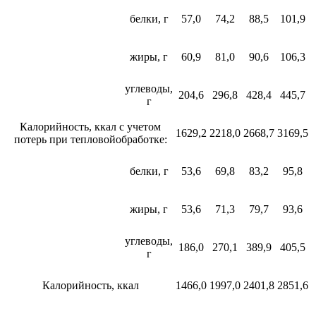
белки, г
57,0
74,2
88,5
101,9
жиры, г
60,9
81,0
90,6
106,3
углеводы,
204,6
296,8
428,4
445,7
г
Калорийность, ккал c учетом
1629,2
2218,0
2668,7
3169,5
потерь при тепловойобработке:
белки, г
53,6
69,8
83,2
95,8
жиры, г
53,6
71,3
79,7
93,6
углеводы,
186,0
270,1
389,9
405,5
г
Калорийность, ккал
1466,0
1997,0
2401,8
2851,6