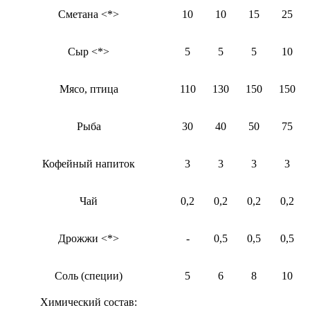
Сметана <*>
10
10
15
25
Сыр <*>
5
5
5
10
Мясо, птица
110
130
150
150
Рыба
30
40
50
75
Кофейный напиток
3
3
3
3
Чай
0,2
0,2
0,2
0,2
Дрожжи <*>
-
0,5
0,5
0,5
Соль (специи)
5
6
8
10
Химический состав: