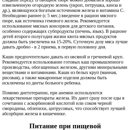
измельченную огородную зелень (укроп, петрушка, кинза и
др.), являющуюся богатым источником железа и витамина С.
Необходимо раннее (с 5 мес.) введение в рацион мясного
пюре, как источника гемового железа. Рекомендуется
использование мясных консервов для детского питания,
особенно содержащих субпродукты (печень, язык). В рационе
детей второго полугодия жизни квота мясных продуктов
должна быть увеличена на 15-20%. Суточную дозу мяса лучше
давать дробно - в 2 приема, в первую половину дня.
Каши предпочтительно давать из овсяной и гречневой круп.
Рекомендуется использование готовых каш промышленного
производства, обогащенных железом, другими минеральными
веществами и витаминами. Каши из белых круп (манная,
рисовая), а также макаронные изделия должны быть
исключены из диеты больного ребенка.
Помимо диетотерапии, при анемии используются
лекарственные препараты железа. Их дают сразу после еды в
сочетании с аскорбиновой кислотой или соком черной
смородины, облепихи, цитрусовых, что способствует лучшей
абсорбции железа в кишечнике.
Питание при пищевой