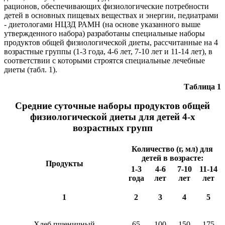
рационов, обеспечивающих физиологические потребности
детей в основных пищевых веществах и энергии, педиатрами
- диетологами НЦЗД РАМН (на основе указанного выше
утвержденного набора) разработаны специальные наборы
продуктов общей физиологической диеты, рассчитанные на 4
возрастные группы (1-3 года, 4-6 лет, 7-10 лет и 11-14 лет), в
соответствии с которыми строятся специальные лечебные
диеты (табл. 1).
Таблица 1
Средние суточные наборы продуктов общей
физиологической диеты для детей 4-х
возрастных групп
Количество (г, мл) для
детей в возрасте:
Продукты
1-3
4-6
7-10
11-14
года
лет
лет
лет
1
2
3
4
5
Хлеб пшеничный
65
100
150
175