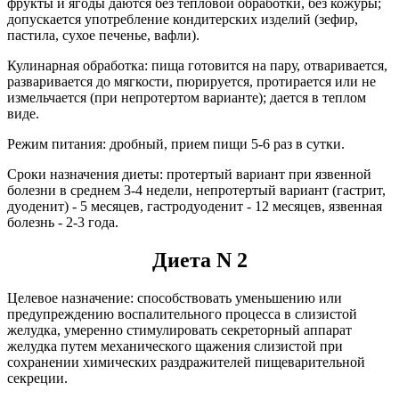
фрукты и ягоды даются без тепловой обработки, без кожуры;
допускается употребление кондитерских изделий (зефир,
пастила, сухое печенье, вафли).
Кулинарная обработка: пища готовится на пару, отваривается,
разваривается до мягкости, пюрируется, протирается или не
измельчается (при непротертом варианте); дается в теплом
виде.
Режим питания: дробный, прием пищи 5-6 раз в сутки.
Сроки назначения диеты: протертый вариант при язвенной
болезни в среднем 3-4 недели, непротертый вариант (гастрит,
дуоденит) - 5 месяцев, гастродуоденит - 12 месяцев, язвенная
болезнь - 2-3 года.
Диета N 2
Целевое назначение: способствовать уменьшению или
предупреждению воспалительного процесса в слизистой
желудка, умеренно стимулировать секреторный аппарат
желудка путем механического щажения слизистой при
сохранении химических раздражителей пищеварительной
секреции.