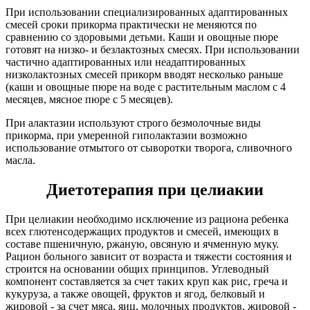
При использовании специализированных адаптированных
смесей сроки прикорма практически не меняются по
сравнению со здоровыми детьми. Каши и овощные пюре
готовят на низко- и безлактозных смесях. При использовании
частично адаптированных или неадаптированных
низколактозных смесей прикорм вводят несколько раньше
(каши и овощные пюре на воде с растительным маслом с 4
месяцев, мясное пюре с 5 месяцев).
При алактазии используют строго безмолочные виды
прикорма, при умеренной гиполактазии возможно
использование отмытого от сыворотки творога, сливочного
масла.
Диетотерапия при целиакии
При целиакии необходимо исключение из рациона ребенка
всех глютенсодержащих продуктов и смесей, имеющих в
составе пшеничную, ржаную, овсяную и ячменную муку.
Рацион больного зависит от возраста и тяжести состояния и
строится на основании общих принципов. Углеводный
компонент составляется за счет таких круп как рис, греча и
кукуруза, а также овощей, фруктов и ягод, белковый и
жировой - за счет мяса, яиц, молочных продуктов, жировой -