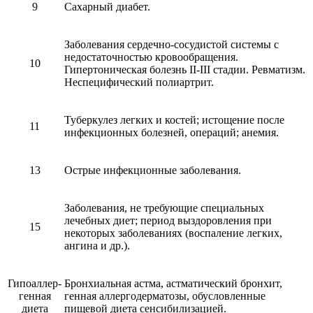
9
Сахарный диабет.
Заболевания сердечно-сосудистой системы с
недостаточностью кровообращения.
10
Гипертоническая болезнь II-III стадии. Ревматизм.
Неспецифический полиартрит.
Туберкулез легких и костей; истощение после
11
инфекционных болезней, операций; анемия.
13
Острые инфекционные заболевания.
Заболевания, не требующие специальных
лечебных диет; период выздоровления при
15
некоторых заболеваниях (воспаление легких,
ангина и др.).
Гипоаллер-
Бронхиальная астма, астматический бронхит,
генная
генная аллергодерматозы, обусловленные
диета
пищевой диета сенсибилизацией.