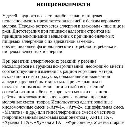
непереносимости
У детей грудного возраста наиболее часто пищевая
непереносимость проявляется аллергией к белкам коровьего
молока. Нередко встречается аллергия к злаковым - пшенице и
ржи. Диетотерапия при пищевой аллергии строится на
принципе элиминации выявленных причинно-значимых
пищевых аллергенов с их адекватной заменой,
обеспечивающей физиологические потребности ребенка в
пищевых веществах и энергии.
При развитии аллергических реакций у ребенка,
находящегося на грудном вскармливании, необходимо внести
соответствующие изменения в рацион кормящей матери,
исключив из него продукты, обладающие повышенной
аллергизирующей активностью. При смешанном и
искусственном вскармливании и слабо выраженной
сенсибилизации к белкам коровьего молока из рациона
ребенка исключают цельное коровье молоко, пресные
молочные смеси, творог. Используются адаптированные
кисломолочные смеси («Агу-1», «Агу-2», ацидофильная смесь
«Малютка» и др.) или гипоаллергенные смеси с частично
гидролизованным белковым компонентом («ХиПП-ГА»,
«Хумана 1-ГА», «Хумана 2-ГА», «Фрисопеп»). У детей старше