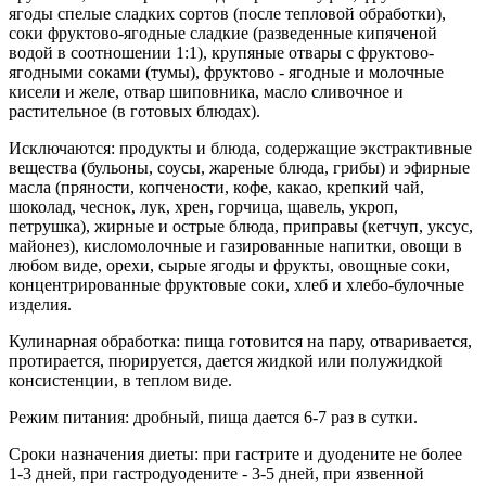
ягоды спелые сладких сортов (после тепловой обработки),
соки фруктово-ягодные сладкие (разведенные кипяченой
водой в соотношении 1:1), крупяные отвары с фруктово-
ягодными соками (тумы), фруктово - ягодные и молочные
кисели и желе, отвар шиповника, масло сливочное и
растительное (в готовых блюдах).
Исключаются: продукты и блюда, содержащие экстрактивные
вещества (бульоны, соусы, жареные блюда, грибы) и эфирные
масла (пряности, копчености, кофе, какао, крепкий чай,
шоколад, чеснок, лук, хрен, горчица, щавель, укроп,
петрушка), жирные и острые блюда, приправы (кетчуп, уксус,
майонез), кисломолочные и газированные напитки, овощи в
любом виде, орехи, сырые ягоды и фрукты, овощные соки,
концентрированные фруктовые соки, хлеб и хлебо-булочные
изделия.
Кулинарная обработка: пища готовится на пару, отваривается,
протирается, пюрируется, дается жидкой или полужидкой
консистенции, в теплом виде.
Режим питания: дробный, пища дается 6-7 раз в сутки.
Сроки назначения диеты: при гастрите и дуодените не более
1-3 дней, при гастродуодените - 3-5 дней, при язвенной