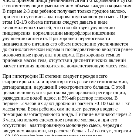
Число приемов пищи увеличивается на 1-2 кормления в сутки
с соответствующим уменьшением объема каждого кормления.
В первые 2-3 дня ребенок получает только грудное молоко,
при его отсутствии - адаптированную молочную смесь. При
этом 1/2-1/3 объема питания следует давать в виде
кисломолочных смесей, что способствует улучшению
пищеварения, нормализации микрофлоры кишечника,
улучшению аппетита. При хорошей переносимости
назначенного питания его объем постепенно увеличивается
до физиологической нормы и последовательно вводятся ранее
исключенные продукты прикорма. При хороших темпах
прибавки массы тела, отсутствии диспептических явлений
расчет питания проводится на долженствующую массу тела.
При гипотрофии III степени следует прежде всего
скорригировать или предотвратить развитие гипогликемии,
дегидратации, нарушений электролитного баланса. С этой
целью используются растворы для оральной регидратации,
разведенные водой вдвое, и 5%-ый раствор глюкозы. В
первые 12 часов их дают дробно из расчета 70-100 мл на 1 кг
массы тела. Если ребенок сам не пьет, раствор вводят с
помощью назогастрального зонда. Питание начинают через 2-
3 часа, используя сцеженное грудное молоко, а при его
отсутствии - адаптированную молочную смесь, чередуя с
введением жидкости, из расчета: белка - 1-2 г/кг/сут., энергии