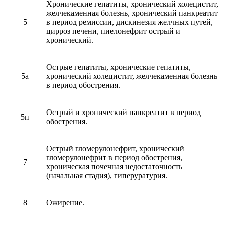
Хронические гепатиты, хронический холецистит,
желчекаменная болезнь, хронический панкреатит
5
в период ремиссии, дискинезия желчных путей,
цирроз печени, пиелонефрит острый и
хронический.
Острые гепатиты, хронические гепатиты,
5а
хронический холецистит, желчекаменная болезнь
в период обострения.
Острый и хронический панкреатит в период
5п
обострения.
Острый гломерулонефрит, хронический
гломерулонефрит в период обострения,
7
хроническая почечная недостаточность
(начальная стадия), гиперуратурия.
8
Ожирение.