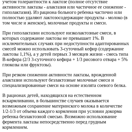
учетом толерантности к лактозе (полное отсутствие
активности лактазы - алактазия или частичное ее снижение -
гиполактазия). Из рациона больного ребенка частично или
полностью удаляют лактозосодержащие продукты - молоко (в
том числе и женское), молочные продукты и смеси.
При гиполактазии используют низколактозные смеси, в
которых содержание лактозы не превышает 1%. В
исключительных случаях при недоступности адаптированных
смесей можно использовать 3-суточный кефир (содержание
лактозы 1,1%), а у детей первых 3 месяцев жизни - смесь типа
В-кефира (2/3 3-суточного кефира + 1/3 рисового отвара + 5%
глюкозы или фруктозы).
При резком снижении активности лактазы, врожденной
алактазии используют безлактозные молочные смеси и
специализированные смеси на основе изолята соевого белка.
В рационах детей, находящихся на естественном
вскармливании, в большинстве случаев оказывается
возможным сохранение материнского молока в количестве
1/2-1/3 от объема каждого кормления при условии докорма
ребенка безлактозной смесью. Возможно использование
фермента лактазы непосредственно перед грудным
кормлением.