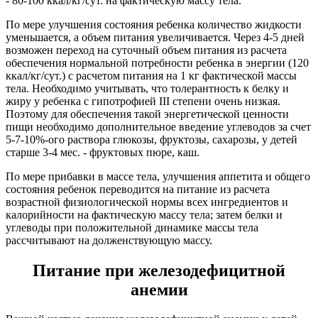
- 80-100 ккал/кг/сут. на фактическую массу тела.
По мере улучшения состояния ребенка количество жидкости
уменьшается, а объем питания увеличивается. Через 4-5 дней
возможен переход на суточный объем питания из расчета
обеспечения нормальной потребности ребенка в энергии (120
ккал/кг/сут.) с расчетом питания на 1 кг фактической массы
тела. Необходимо учитывать, что толерантность к белку и
жиру у ребенка с гипотрофией III степени очень низкая.
Поэтому для обеспечения такой энергетической ценности
пищи необходимо дополнительное введение углеводов за счет
5-7-10%-ого раствора глюкозы, фруктозы, сахарозы, у детей
старше 3-4 мес. - фруктовых пюре, каш.
По мере прибавки в массе тела, улучшения аппетита и общего
состояния ребенок переводится на питание из расчета
возрастной физиологической нормы всех ингредиентов и
калорийности на фактическую массу тела; затем белки и
углеводы при положительной динамике массы тела
рассчитывают на долженствующую массу.
Питание при железодефицитной
анемии