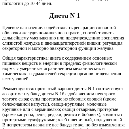
патологии до 10-44 дней.
Диета N 1
Целевое назначение: содействовать репарации слизистой
оболочки желудочно-кишечного тракта, способствовать
дальнейшему уменьшению или предупреждению воспаления
слизистой желудка и двенадцатиперстной кишки; регуляция
секреторной и моторно-эвакуаторной функции желудка.
Общая характеристика: диета с содержанием основных
пищевых веществ к энергии в пределах физиологической
нормы с умеренным ограничением механических и
химических раздражителей секреции органов пищеварения
всех уровней.
Рекомендуются: протертый вариант диеты N 1 соответствует
ассортименту блюд диеты N 1б с добавлением неострого
тертого сыра; супы протертые из сборных овощей (кроме
белокочанной капусты), овоще-крупяные, молочные
крупяные или с вермишелью; овощи отварные, протертые
(кроме капусты, репы, редьки, редиса и бобовых); компоты с
протертыми сухофруктами; хлеб пшеничный, подсушенный.
В непротертом варианте все блюда те же, но без измельчения;