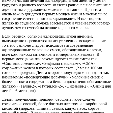
Важной частью лечения железодефицитной анемии у детей
грудного и раннего возраста является рациональное питание с
адекватным содержанием железа и витаминов. При этом
очень важно для детей первых месяцев жизни максимальное
сохранение естественного вскармливания. Известно, что
железо из грудного молока всасывается и усваивается гораздо
лучше, чем из смесей на основе коровьего молока.
Если ребенок, больной железодефицитной анемией,
вынужденно переводится на искусственное вскармливание,
то в его рационе следует использовать современные
адаптированные молочные смеси, обогащенные железом,
всем комплексом витаминов и минеральных веществ. В
первые месяцы жизни рекомендуются такие смеси как
«Симилак с железом», «Энфамил с железом», «СМА»,
содержание железа в которых составляет 1,2 мг на 100 мл
готового продукта. Детям второго полугодия жизни дают так
называемые «последующие формулы» - молочные смеси с
более высоким содержанием белка и достаточно обогащенные
железом («Галия-2», «Нутрилон-2», «Энфамил-2», «Хайнц для
детей с 6 месяцев»).
Детям, получающим прикорм, овощные пюре следует
готовить из овощей, более богатых железом и аскорбиновой
кислотой (морковь, шпинат, свекла, капуста всех сортов,
сладкий перец). В овощное пюре можно добавлять хорошо