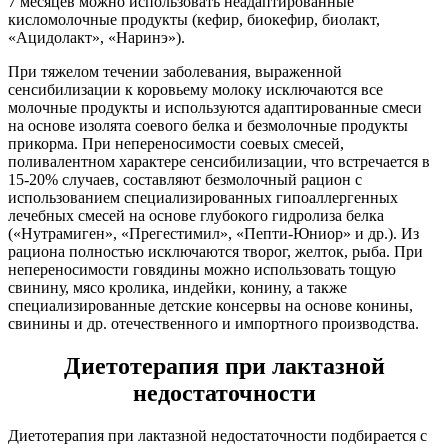
7 месяцев можно использовать неадаптированные
кисломолочные продукты (кефир, биокефир, биолакт,
«Ацидолакт», «Наринэ»).
При тяжелом течении заболевания, выраженной
сенсибилизации к коровьему молоку исключаются все
молочные продукты и используются адаптированные смеси
на основе изолята соевого белка и безмолочные продукты
прикорма. При непереносимости соевых смесей,
поливалентном характере сенсибилизации, что встречается в
15-20% случаев, составляют безмолочный рацион с
использованием специализированных гипоаллергенных
лечебных смесей на основе глубокого гидролиза белка
(«Нутрамиген», «Прегестимил», «Пепти-Юниор» и др.). Из
рациона полностью исключаются творог, желток, рыба. При
непереносимости говядины можно использовать тощую
свинину, мясо кролика, индейки, конину, а также
специализированные детские консервы на основе конины,
свинины и др. отечественного и импортного производства.
Диетотерапия при лактазной
недостаточности
Диетотерапия при лактазной недостаточности подбирается с