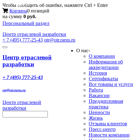
Меню
Чтобы сообщить об ошибке, нажмите Ctrl + Enter
Корзина
0 позиций
на сумму
0 руб.
Персональный раздел
Центр
отраслевой разработки
+ 7 (495) 777-25-43
otr@otr.rarus.ru
Toggle
О нас
›
navigation
О компании
Центр отраслевой
Информация об
разработки
аккредитации
История
+ 7 (495) 777-25-43
Сертификаты
Все товары и услуги
Работа
otr@otr.rarus.ru
Вакансии
Преддипломная
Центр отраслевой
практика
разработки
Ценности
Жизнь
Отзывы клиентов
Пресс-центр
Новости компании