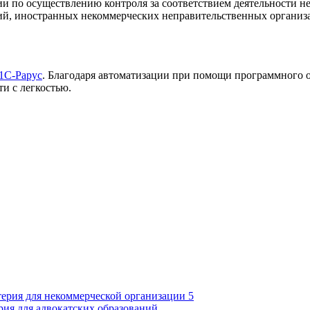
 по осуществлению контроля за соответствием деятельности не
й, иностранных некоммерческих неправительственных организац
1С-Рарус
. Благодаря автоматизации при помощи программного о
и с легкостью.
терия для некоммерческой организации 5
рия для адвокатских образований