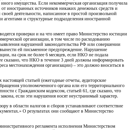
и иного имущества. Если некоммерческая организация получила
ла от иностранных источников никаких денежных средств и
 своей деятельности, написанное в простой произвольной
и агентами и структурные подразделения иностранной
оводятся проверки и на что имеет право Министерство юстиции
ммерческой организации, в том числе по расходованию
выявления нарушений законодательства РФ или совершении
вынести ей письменное предупреждение. Нарушение
ции, на срок не более 6 месяцев, если НКО не подала
е сказано, что НКО в течение 3 дней должны информировать
еса местонахождения организации) – это должно вноситься в
 настоящей статьей (ежегодные отчеты, аудиторские
 обращения уполномоченного органа или его территориального
ности с Гражданским кодексом, статьей 61, где сказано, что
акона, если эти нарушения носят неустранимый характер.
ору в области налогов и сборов устанавливают соответствие
кументах.» О результатах они сообщают в Министерство
министративного регламента исполнения Министерством