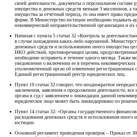
своей деятельности, документы о персональном составе 
имущества и денежных средств меньше 3 миллионов, а та
имущества за отчетный период, то она имеет право пред
форме. В Министерство юстиции необходимо подавать ау
некоммерческой неправительственной организации и их 
Начиная с
пункта 5 статьи 32 «Контроль за деятельност
в случае нахождения каких-либо нарушений. Министерст
денежных средств и использованию иного имущества це
НКО действий, противоречащих целям, предусмотренны
необходимо исправить в течение одного месяца. Также мо
уведомление о включении ее в перечень некоммерческих
уполномоченный орган об изменении регистрационных св
Единый регистрационный реестр юридических лиц.
Пункт 10 статьи 32
говорит, что неоднократное непредос
заключения, заявления о продолжении деятельности, все
органа в суд с заявлением о ликвидации данной некоммерч
юридическое лицо может быть ликвидировано по решению
Пункт 14 статьи 32
: «Органы государственного финансов
расходования денежных средств и использования иного 
юстиции.
Основной регламент проведения проверок
– Приказ от 3