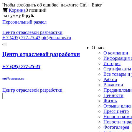
Меню
Чтобы сообщить об ошибке, нажмите Ctrl + Enter
Корзина
0 позиций
на сумму
0 руб.
Персональный раздел
Центр
отраслевой разработки
+ 7 (495) 777-25-43
otr@otr.rarus.ru
Toggle
О нас
›
navigation
О компании
Центр отраслевой разработки
Информация о
История
+ 7 (495) 777-25-43
Сертификаты
Все товары и
otr@otr.rarus.ru
Работа
Вакансии
Центр отраслевой разработки
Преддипломна
Ценности
Жизнь
Отзывы клие
Пресс-центр
Новости ком
Новости тир
Фотогалерея