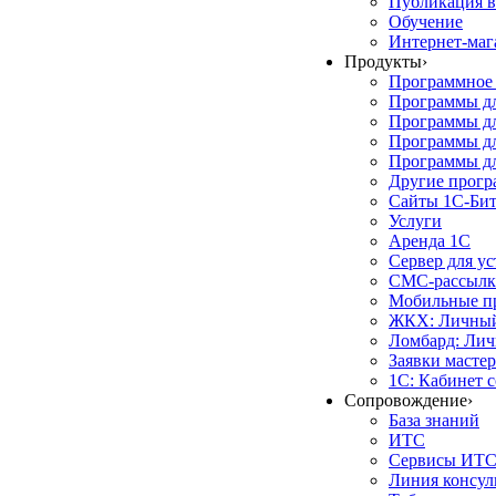
Публикация в
Обучение
Интернет-маг
Продукты
›
Программное 
Программы д
Программы дл
Программы д
Программы дл
Другие прог
Сайты 1С-Би
Услуги
Аренда 1С
Сервер для у
СМС-рассылк
Мобильные п
ЖКХ: Личный
Ломбард: Лич
Заявки масте
1С: Кабинет 
Сопровождение
›
База знаний
ИТС
Сервисы ИТ
Линия консул