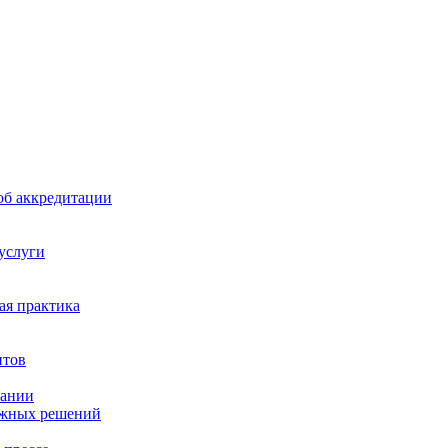
б аккредитации
 услуги
я практика
нтов
пании
ажных решений