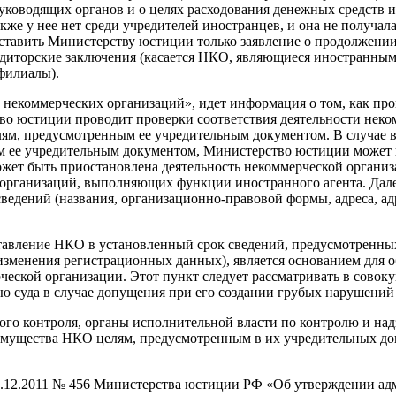
руководящих органов и о целях расходования денежных средств 
кже у нее нет среди учредителей иностранцев, и она не получа
оставить Министерству юстиции только заявление о продолжении
диторские заключения (касается НКО, являющиеся иностранным
филиалы).
ью некоммерческих организаций»
, идет информация о том, как пр
во юстиции проводит проверки соответствия деятельности неко
лям, предусмотренным ее учредительным документом. В случае 
м ее учредительным документом, Министерство юстиции может 
жет быть приостановлена деятельность некоммерческой организа
 организаций, выполняющих функции иностранного агента. Дале
едений (названия, организационно-правовой формы, адреса, адр
тавление НКО в установленный срок сведений, предусмотренных
 изменения регистрационных данных), является основанием для
еской организации. Этот пункт следует рассматривать в совокуп
 суда в случае допущения при его создании грубых нарушений з
ого контроля, органы исполнительной власти по контролю и надз
имущества НКО целям, предусмотренным в их учредительных до
0.12.2011 № 456 Министерства юстиции РФ «Об утверждении ад