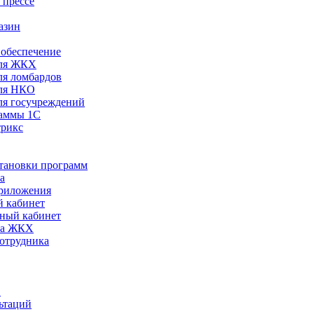
 прессе
азин
обеспечение
ля ЖКХ
я ломбардов
ля НКО
я госучреждений
раммы 1С
трикс
становки программ
а
риложения
 кабинет
ный кабинет
ра ЖКХ
сотрудника
С
ьтаций