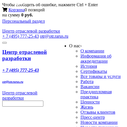
Меню
Чтобы сообщить об ошибке, нажмите Ctrl + Enter
Корзина
0 позиций
на сумму
0 руб.
Персональный раздел
Центр
отраслевой разработки
+ 7 (495) 777-25-43
otr@otr.rarus.ru
Toggle
О нас
›
navigation
О компании
Центр отраслевой
Информация об
разработки
аккредитации
История
+ 7 (495) 777-25-43
Сертификаты
Все товары и услуги
Работа
otr@otr.rarus.ru
Вакансии
Преддипломная
Центр отраслевой
практика
разработки
Ценности
Жизнь
Отзывы клиентов
Пресс-центр
Новости компании