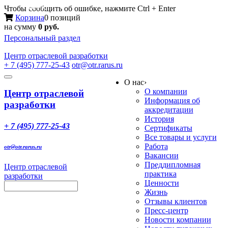
Меню
Чтобы сообщить об ошибке, нажмите Ctrl + Enter
Корзина
0 позиций
на сумму
0 руб.
Персональный раздел
Центр
отраслевой разработки
+ 7 (495) 777-25-43
otr@otr.rarus.ru
Toggle
О нас
›
navigation
О компании
Центр отраслевой
Информация об
разработки
аккредитации
История
+ 7 (495) 777-25-43
Сертификаты
Все товары и услуги
Работа
otr@otr.rarus.ru
Вакансии
Преддипломная
Центр отраслевой
практика
разработки
Ценности
Жизнь
Отзывы клиентов
Пресс-центр
Новости компании