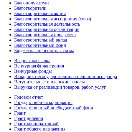
Благополучатели
Благотворители
Благотворительная акция
Благотворительная ассоциация (союз)
Благотворительная деятельность
Благотворительная организация
Благотворительная программа
Благотворительный вклад
Благотворительный фонд
Бюджетная пенсионная схема
Веерная рассылка
Венчурная филантропия
Венчурные фонды
Вкладчик негосударственного пенсионного фонда
Вступительные и членские взносы
Выручка от реализации товаров, работ, услуг
Годовой отчет
Государственная корпорация
Государственный внебюджетный фонд
Грант
Грант долевой
Грант корпоративный
Грант общего назначения