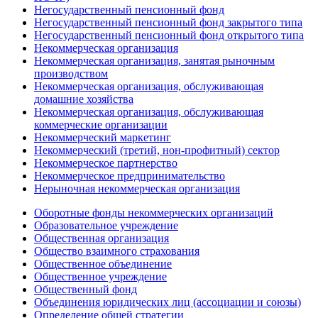
Негосударственный пенсионный фонд
Негосударственный пенсионный фонд закрытого типа
Негосударственный пенсионный фонд открытого типа
Некоммерческая организация
Некоммерческая организация, занятая рыночным
производством
Некоммерческая организация, обслуживающая
домашние хозяйства
Некоммерческая организация, обслуживающая
коммерческие организации
Некоммерческий маркетинг
Некоммерческий (третий, нон-профитный) сектор
Некоммерческое партнерство
Некоммерческое предпринимательство
Нерыночная некоммерческая организация
Оборотные фонды некоммерческих организаций
Образовательное учреждение
Общественная организация
Общество взаимного страхования
Общественное объединение
Общественное учреждение
Общественный фонд
Объединения юридических лиц (ассоциации и союзы)
Определение общей стратегии