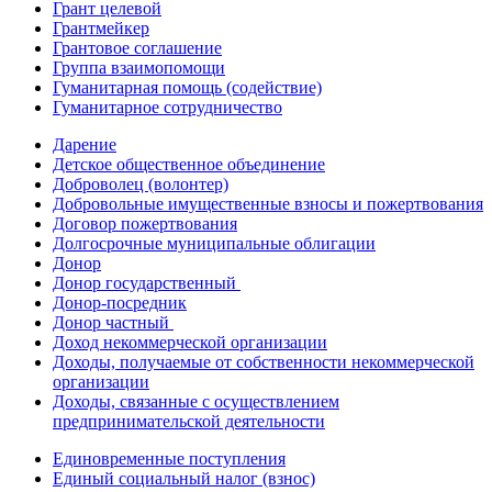
Грант целевой
Грантмейкер
Грантовое соглашение
Группа взаимопомощи
Гуманитарная помощь (содействие)
Гуманитарное сотрудничество
Дарение
Детское общественное объединение
Доброволец (волонтер)
Добровольные имущественные взносы и пожертвования
Договор пожертвования
Долгосрочные муниципальные облигации
Донор
Донор государственный
Донор-посредник
Донор частный
Доход некоммерческой организации
Доходы, получаемые от собственности некоммерческой
организации
Доходы, связанные с осуществлением
предпринимательской деятельности
Единовременные поступления
Единый социальный налог (взнос)