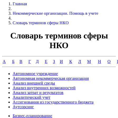
Главная
Некоммерческие организации. Помощь в учете
Словарь терминов сферы НКО
Словарь терминов сферы
НКО
А
Б
В
Г
Д
Е
З
И
К
Л
М
Н
О
Автономное учреждение
Автономная некоммерческая организация
Анализ внешней среды
Анализ внутренних возможностей
Анализ затрат и результатов
Аналитический учет
Ассигнования из государственного бюджета
Аутсорсинг
Бизнес-планирование