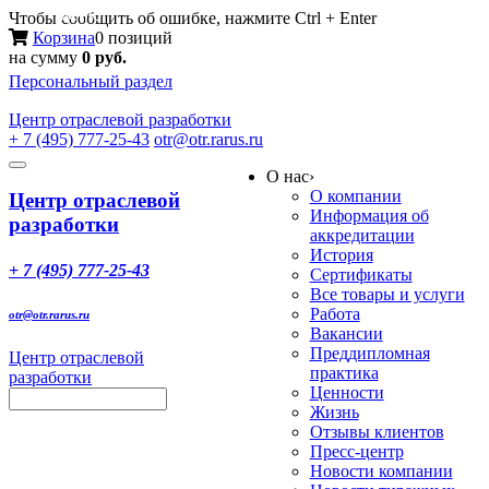
Меню
Чтобы сообщить об ошибке, нажмите Ctrl + Enter
Корзина
0 позиций
на сумму
0 руб.
Персональный раздел
Центр
отраслевой разработки
+ 7 (495) 777-25-43
otr@otr.rarus.ru
Toggle
О нас
›
navigation
О компании
Центр отраслевой
Информация об
разработки
аккредитации
История
+ 7 (495) 777-25-43
Сертификаты
Все товары и услуги
Работа
otr@otr.rarus.ru
Вакансии
Преддипломная
Центр отраслевой
практика
разработки
Ценности
Жизнь
Отзывы клиентов
Пресс-центр
Новости компании