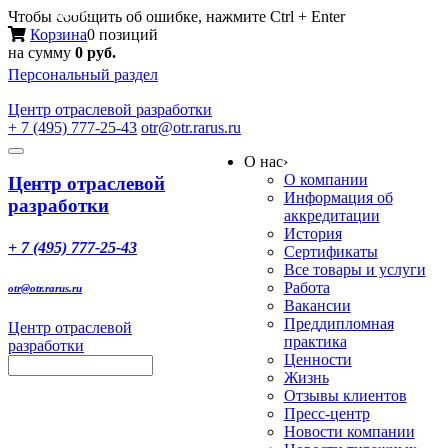
Меню
Чтобы сообщить об ошибке, нажмите Ctrl + Enter
Корзина
0 позиций
на сумму
0 руб.
Персональный раздел
Центр
отраслевой разработки
+ 7 (495) 777-25-43
otr@otr.rarus.ru
Toggle
О нас
›
navigation
О компании
Центр отраслевой
Информация об
разработки
аккредитации
История
+ 7 (495) 777-25-43
Сертификаты
Все товары и услуги
Работа
otr@otr.rarus.ru
Вакансии
Преддипломная
Центр отраслевой
практика
разработки
Ценности
Жизнь
Отзывы клиентов
Пресс-центр
Новости компании