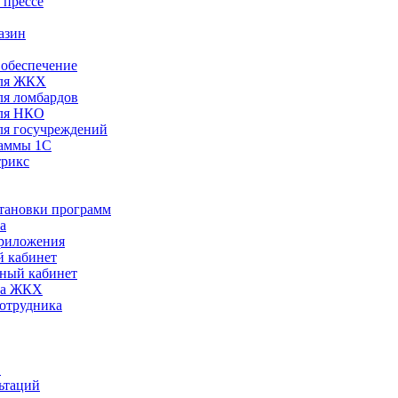
 прессе
азин
обеспечение
ля ЖКХ
я ломбардов
ля НКО
я госучреждений
раммы 1С
трикс
становки программ
а
риложения
 кабинет
ный кабинет
ра ЖКХ
сотрудника
С
ьтаций