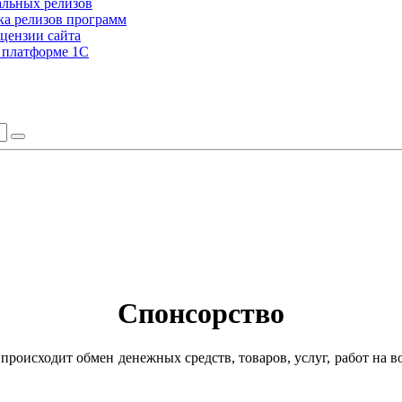
альных релизов
а релизов программ
цензии сайта
а платформе 1С
Спонсорство
 происходит обмен денежных средств, товаров, услуг, работ на