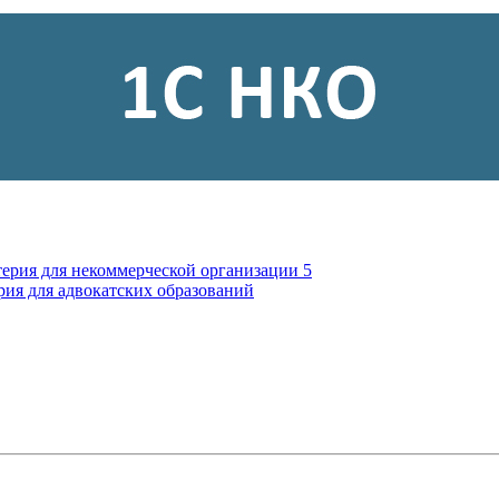
терия для некоммерческой организации 5
рия для адвокатских образований