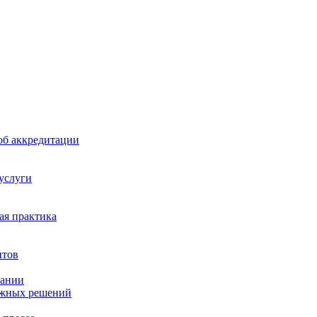
б аккредитации
 услуги
я практика
нтов
пании
ажных решений