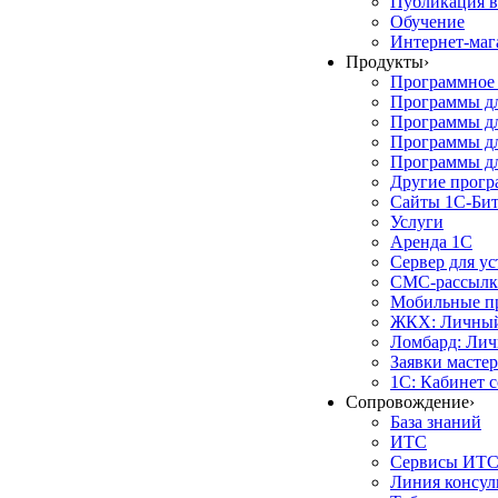
Публикация в
Обучение
Интернет-маг
Продукты
›
Программное 
Программы д
Программы дл
Программы д
Программы дл
Другие прог
Сайты 1С-Би
Услуги
Аренда 1С
Сервер для у
СМС-рассылк
Мобильные п
ЖКХ: Личный
Ломбард: Лич
Заявки масте
1С: Кабинет 
Сопровождение
›
База знаний
ИТС
Сервисы ИТ
Линия консул