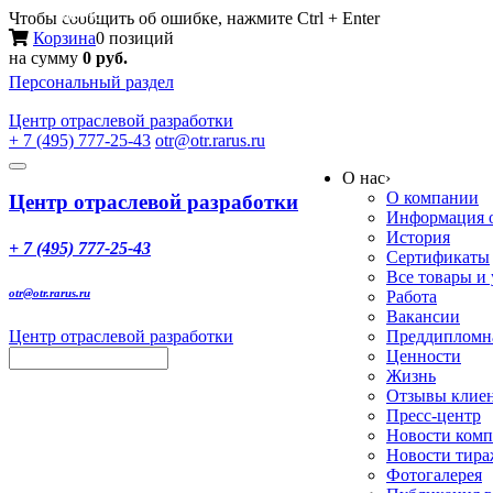
Меню
Чтобы сообщить об ошибке, нажмите Ctrl + Enter
Корзина
0 позиций
на сумму
0 руб.
Персональный раздел
Центр
отраслевой разработки
+ 7 (495) 777-25-43
otr@otr.rarus.ru
Toggle
О нас
›
navigation
О компании
Центр отраслевой разработки
Информация о
История
+ 7 (495) 777-25-43
Сертификаты
Все товары и
otr@otr.rarus.ru
Работа
Вакансии
Центр отраслевой разработки
Преддипломна
Ценности
Жизнь
Отзывы клие
Пресс-центр
Новости ком
Новости тир
Фотогалерея