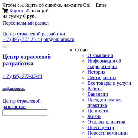
Меню
Чтобы сообщить об ошибке, нажмите Ctrl + Enter
Корзина
0 позиций
на сумму
0 руб.
Персональный раздел
Центр
отраслевой разработки
+ 7 (495) 777-25-43
otr@otr.rarus.ru
Toggle
О нас
›
navigation
О компании
Центр отраслевой
Информация об
разработки
аккредитации
История
+ 7 (495) 777-25-43
Сертификаты
Все товары и услуги
Работа
otr@otr.rarus.ru
Вакансии
Преддипломная
Центр отраслевой
практика
разработки
Ценности
Жизнь
Отзывы клиентов
Пресс-центр
Новости компании