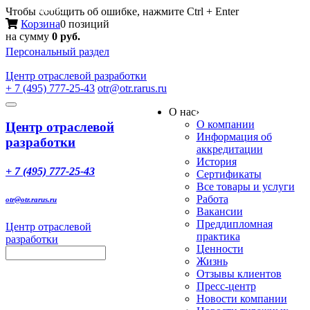
Меню
Чтобы сообщить об ошибке, нажмите Ctrl + Enter
Корзина
0 позиций
на сумму
0 руб.
Персональный раздел
Центр
отраслевой разработки
+ 7 (495) 777-25-43
otr@otr.rarus.ru
Toggle
О нас
›
navigation
О компании
Центр отраслевой
Информация об
разработки
аккредитации
История
+ 7 (495) 777-25-43
Сертификаты
Все товары и услуги
Работа
otr@otr.rarus.ru
Вакансии
Преддипломная
Центр отраслевой
практика
разработки
Ценности
Жизнь
Отзывы клиентов
Пресс-центр
Новости компании