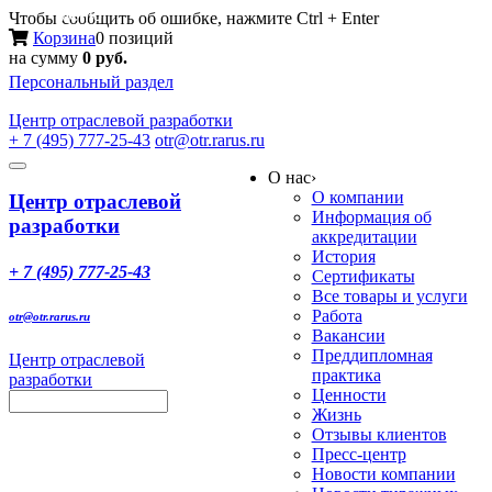
Меню
Чтобы сообщить об ошибке, нажмите Ctrl + Enter
Корзина
0 позиций
на сумму
0 руб.
Персональный раздел
Центр
отраслевой разработки
+ 7 (495) 777-25-43
otr@otr.rarus.ru
Toggle
О нас
›
navigation
О компании
Центр отраслевой
Информация об
разработки
аккредитации
История
+ 7 (495) 777-25-43
Сертификаты
Все товары и услуги
Работа
otr@otr.rarus.ru
Вакансии
Преддипломная
Центр отраслевой
практика
разработки
Ценности
Жизнь
Отзывы клиентов
Пресс-центр
Новости компании