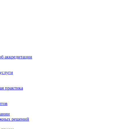
б аккредитации
 услуги
я практика
нтов
пании
ажных решений