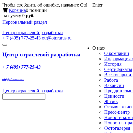
Меню
Чтобы сообщить об ошибке, нажмите Ctrl + Enter
Корзина
0 позиций
на сумму
0 руб.
Персональный раздел
Центр
отраслевой разработки
+ 7 (495) 777-25-43
otr@otr.rarus.ru
Toggle
О нас
›
navigation
О компании
Центр отраслевой разработки
Информация о
История
+ 7 (495) 777-25-43
Сертификаты
Все товары и
otr@otr.rarus.ru
Работа
Вакансии
Центр отраслевой разработки
Преддипломна
Ценности
Жизнь
Отзывы клие
Пресс-центр
Новости ком
Новости тир
Фотогалерея