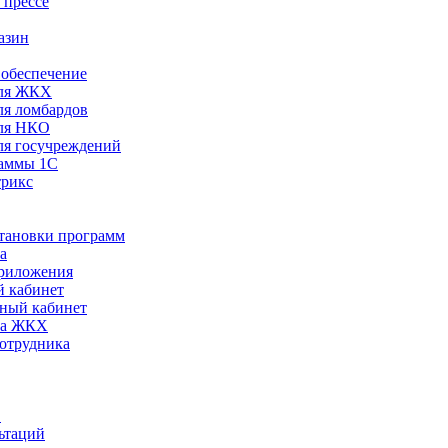
 прессе
азин
обеспечение
ля ЖКХ
я ломбардов
ля НКО
я госучреждений
раммы 1С
трикс
становки программ
а
риложения
 кабинет
ный кабинет
ра ЖКХ
сотрудника
С
ьтаций