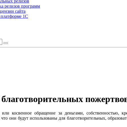
альных релизов
а релизов программ
цензии сайта
а платформе 1С
 благотворительных пожертво
 или косвенное обращение за деньгами, собственностью, к
 что они будут использованы для благотворительных, образова