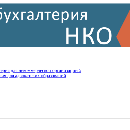
терия для некоммерческой организации 5
рия для адвокатских образований