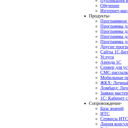
Публикация в
Обучение
Интернет-маг
Продукты
›
Программное 
Программы д
Программы дл
Программы д
Программы дл
Другие прог
Сайты 1С-Би
Услуги
Аренда 1С
Сервер для у
СМС-рассылк
Мобильные п
ЖКХ: Личный
Ломбард: Лич
Заявки масте
1С: Кабинет 
Сопровождение
›
База знаний
ИТС
Сервисы ИТ
Линия консул