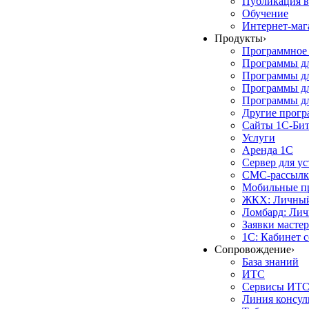
Публикация в
Обучение
Интернет-маг
Продукты
›
Программное 
Программы д
Программы дл
Программы д
Программы дл
Другие прог
Сайты 1С-Би
Услуги
Аренда 1С
Сервер для у
СМС-рассылк
Мобильные п
ЖКХ: Личный
Ломбард: Лич
Заявки масте
1С: Кабинет 
Сопровождение
›
База знаний
ИТС
Сервисы ИТ
Линия консул