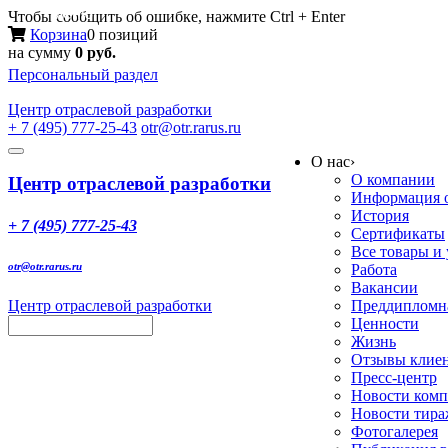
Меню
Чтобы сообщить об ошибке, нажмите Ctrl + Enter
Корзина
0 позиций
на сумму
0 руб.
Персональный раздел
Центр
отраслевой разработки
+ 7 (495) 777-25-43
otr@otr.rarus.ru
Toggle
О нас
›
navigation
О компании
Центр отраслевой разработки
Информация о
История
+ 7 (495) 777-25-43
Сертификаты
Все товары и
otr@otr.rarus.ru
Работа
Вакансии
Центр отраслевой разработки
Преддипломна
Ценности
Жизнь
Отзывы клие
Пресс-центр
Новости ком
Новости тир
Фотогалерея