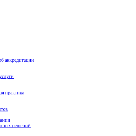
б аккредитации
 услуги
я практика
нтов
пании
ажных решений