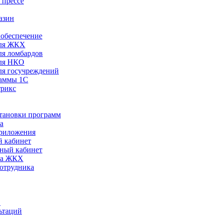
 прессе
азин
обеспечение
ля ЖКХ
я ломбардов
ля НКО
я госучреждений
раммы 1С
трикс
становки программ
а
риложения
 кабинет
ный кабинет
ра ЖКХ
сотрудника
С
ьтаций