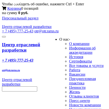
Меню
Чтобы сообщить об ошибке, нажмите Ctrl + Enter
Корзина
0 позиций
на сумму
0 руб.
Персональный раздел
Центр
отраслевой разработки
+ 7 (495) 777-25-43
otr@otr.rarus.ru
Toggle
О нас
›
navigation
О компании
Центр отраслевой
Информация об
разработки
аккредитации
История
+ 7 (495) 777-25-43
Сертификаты
Все товары и услуги
Работа
otr@otr.rarus.ru
Вакансии
Преддипломная
Центр отраслевой
практика
разработки
Ценности
Жизнь
Отзывы клиентов
Пресс-центр
Новости компании