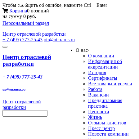
Меню
Чтобы сообщить об ошибке, нажмите Ctrl + Enter
Корзина
0 позиций
на сумму
0 руб.
Персональный раздел
Центр
отраслевой разработки
+ 7 (495) 777-25-43
otr@otr.rarus.ru
Toggle
О нас
›
navigation
О компании
Центр отраслевой
Информация об
разработки
аккредитации
История
+ 7 (495) 777-25-43
Сертификаты
Все товары и услуги
Работа
otr@otr.rarus.ru
Вакансии
Преддипломная
Центр отраслевой
практика
разработки
Ценности
Жизнь
Отзывы клиентов
Пресс-центр
Новости компании