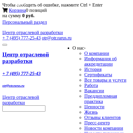
Меню
Чтобы сообщить об ошибке, нажмите Ctrl + Enter
Корзина
0 позиций
на сумму
0 руб.
Персональный раздел
Центр
отраслевой разработки
+ 7 (495) 777-25-43
otr@otr.rarus.ru
Toggle
О нас
›
navigation
О компании
Центр отраслевой
Информация об
разработки
аккредитации
История
+ 7 (495) 777-25-43
Сертификаты
Все товары и услуги
Работа
otr@otr.rarus.ru
Вакансии
Преддипломная
Центр отраслевой
практика
разработки
Ценности
Жизнь
Отзывы клиентов
Пресс-центр
Новости компании