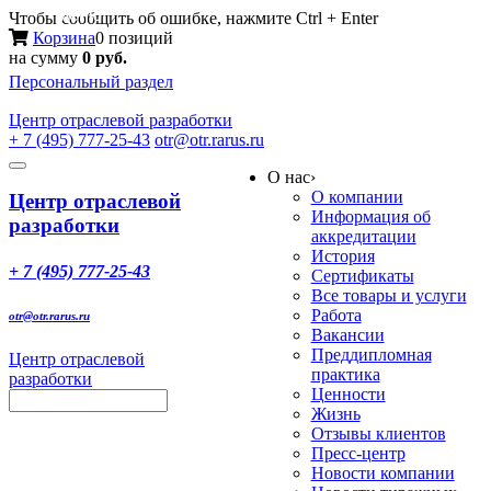
Меню
Чтобы сообщить об ошибке, нажмите Ctrl + Enter
Корзина
0 позиций
на сумму
0 руб.
Персональный раздел
Центр
отраслевой разработки
+ 7 (495) 777-25-43
otr@otr.rarus.ru
Toggle
О нас
›
navigation
О компании
Центр отраслевой
Информация об
разработки
аккредитации
История
+ 7 (495) 777-25-43
Сертификаты
Все товары и услуги
Работа
otr@otr.rarus.ru
Вакансии
Преддипломная
Центр отраслевой
практика
разработки
Ценности
Жизнь
Отзывы клиентов
Пресс-центр
Новости компании