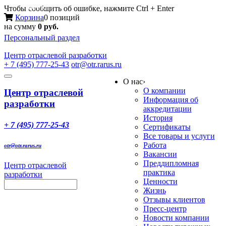
Меню
Чтобы сообщить об ошибке, нажмите Ctrl + Enter
Корзина
0 позиций
на сумму
0 руб.
Персональный раздел
Центр
отраслевой разработки
+ 7 (495) 777-25-43
otr@otr.rarus.ru
Toggle
О нас
›
navigation
О компании
Центр отраслевой
Информация об
разработки
аккредитации
История
+ 7 (495) 777-25-43
Сертификаты
Все товары и услуги
Работа
otr@otr.rarus.ru
Вакансии
Преддипломная
Центр отраслевой
практика
разработки
Ценности
Жизнь
Отзывы клиентов
Пресс-центр
Новости компании