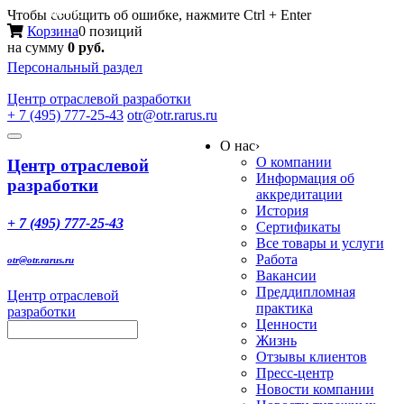
Меню
Чтобы сообщить об ошибке, нажмите Ctrl + Enter
Корзина
0 позиций
на сумму
0 руб.
Персональный раздел
Центр
отраслевой разработки
+ 7 (495) 777-25-43
otr@otr.rarus.ru
Toggle
О нас
›
navigation
О компании
Центр отраслевой
Информация об
разработки
аккредитации
История
+ 7 (495) 777-25-43
Сертификаты
Все товары и услуги
Работа
otr@otr.rarus.ru
Вакансии
Преддипломная
Центр отраслевой
практика
разработки
Ценности
Жизнь
Отзывы клиентов
Пресс-центр
Новости компании