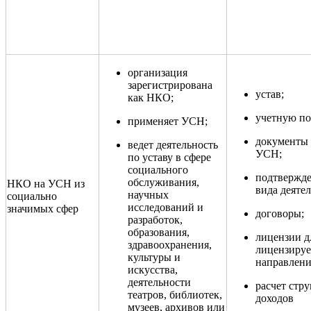
может применять
Что подготовить
Основные условия
пониженный
подтверждения
тариф
организация
зарегистрирована
устав;
как НКО;
учетную по
применяет УСН;
документы
ведет деятельность
УСН;
по уставу в сфере
социального
подтвержд
обслуживания,
НКО на УСН из
вида деяте
научных
социально
исследований и
значимых сфер
договоры;
разработок,
образования,
лицензии д
здравоохранения,
лицензиру
культуры и
направлени
искусства,
деятельности
расчет стр
театров, библиотек,
доходов
музеев, архивов или