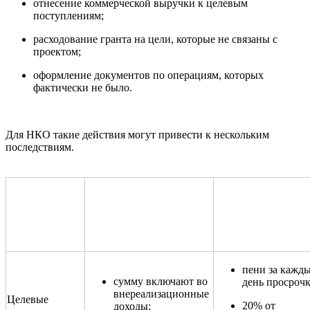
отнесение коммерческой выручки к целевым
поступлениям;
расходование гранта на цели, которые не связаны с
проектом;
оформление документов по операциям, которых
фактически не было.
Для НКО такие действия могут привести к нескольким
последствиям.
Нарушение
при
Финансовые санкц
Налоговые последствия
применении
дополнительные р
льгот НКО
пени за кажд
сумму включают во
день просрочк
внереализационные
Целевые
20% от
доходы;