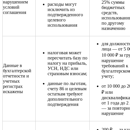
нарушением
25% суммы
расходы могут
условий
бюджетных
исключить из
соглашения
средств,
подтвержденного
использованн
целевого
по другому
использования
назначению
для должност
лица — от 5 0
налоговая может
10 000 ₽ за гр
пересчитать базу по
нарушение
налогу на прибыль,
Данные в
требований к
УСН, НДС или
бухгалтерской
бухгалтерско
страховым взносам;
отчетности и
учету;
учетных
данные по льготам,
от 10 000 до 2
регистрах
счету 86 и целевым
искажены
₽ или
остаткам требуют
дисквалифик
дополнительного
от 1 года до 2
подтверждения
— за повторн
нарушение
200 ₽ — за к