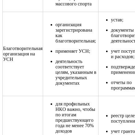
массового спорта
устав;
организация
зарегистрирована
документы 
как
благотвори
благотворительная;
деятельнос
Благотворительная
применяет УСН;
учет посту
организация на
и расходов;
УСН
деятельность
соответствует
подтвержд
целям, указанным в
применени
учредительных
отчеты по
документах
программа
для профильных
НКО важно, чтобы
по итогам
реестр цел
предшествующего
поступлени
года не менее 70%
доходов
учет гранто