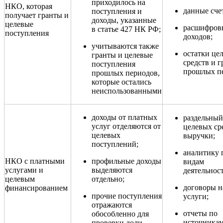
приходилось на
НКО, которая
данные счет
поступления и
получает гранты и
доходы, указанные
целевые
расшифров
в статье 427 НК РФ;
поступления
доходов;
учитываются также
остатки це
гранты и целевые
средств и г
поступления
прошлых п
прошлых периодов,
которые остались
неиспользованными
доходы от платных
раздельный
услуг отделяются от
целевых ср
целевых
выручки;
поступлений;
аналитику 
НКО с платными
профильные доходы
видам
услугами и
выделяются
деятельнос
целевым
отдельно;
договоры н
финансированием
прочие поступления
услуги;
отражаются
отчеты по
обособленно для
источника
проверки доли