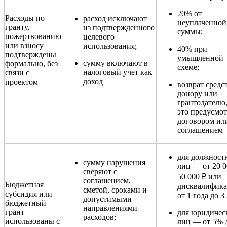
20% от
Расходы по
расход исключают
неуплаченной
гранту,
из подтвержденного
суммы;
пожертвованию
целевого
или взносу
использования;
40% при
подтверждены
умышленной
сумму включают в
формально, без
схеме;
налоговый учет как
связи с
доход
проектом
возврат средс
донору или
грантодателю,
это предусмо
договором ил
соглашением
для должност
сумму нарушения
лиц — от 20 0
сверяют с
50 000 ₽ или
соглашением,
Бюджетная
дисквалифик
сметой, сроками и
субсидия или
от 1 года до 3 
допустимыми
бюджетный
направлениями
грант
для юридичес
расходов;
использованы с
лиц — от 5% 