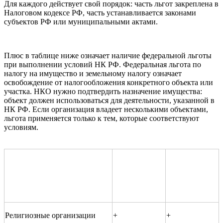
Для каждого действует свой порядок: часть льгот закреплена в
Налоговом кодексе РФ, часть устанавливается законами
субъектов РФ или муниципальными актами.
Плюс в таблице ниже означает наличие федеральной льготы
при выполнении условий НК РФ. Федеральная льгота по
налогу на имущество и земельному налогу означает
освобождение от налогообложения конкретного объекта или
участка. НКО нужно подтвердить назначение имущества:
объект должен использоваться для деятельности, указанной в
НК РФ. Если организация владеет несколькими объектами,
льгота применяется только к тем, которые соответствуют
условиям.
Освобождение
Категория организации, для
Освобождение
от налога на
которой предусмотрена
от земельного
имущество
федеральная льгота
налога
организаций
Религиозные организации
+
+