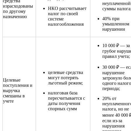
средства
неуплаченной
израсходованы
НКО рассчитывает
суммы налога
по другому
налог по своей
назначению
40% при
системе
умышленном
налогообложения
нарушении
10 000 ₽ — за
грубое наруш
правил учета;
30 000 ₽ — ес
целевые средства
нарушение
могут потерять
затронуло бол
Целевые
льготный режим;
одного налог
поступления и
периода;
выручка
налоговая база
смешаны в
пересчитывается с
20% от
учете
даты получения
неуплаченног
спорных сумм
налога, но не
менее 40 000
если из-за
нарушения