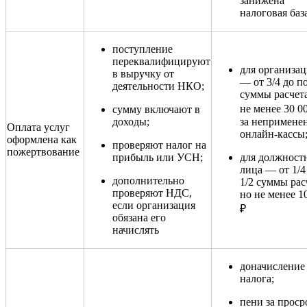
занижена
налоговая баз
поступление
переквалифицируют
для организа
в выручку от
— от 3/4 до п
деятельности НКО;
суммы расчета
не менее 30 0
сумму включают в
доходы;
за непримене
Оплата услуг
онлайн-кассы
оформлена как
проверяют налог на
пожертвование
прибыль или УСН;
для должност
лица — от 1/4
дополнительно
1/2 суммы рас
проверяют НДС,
но не менее 1
если организация
₽
обязана его
начислять
доначисление
налога;
пени за проср