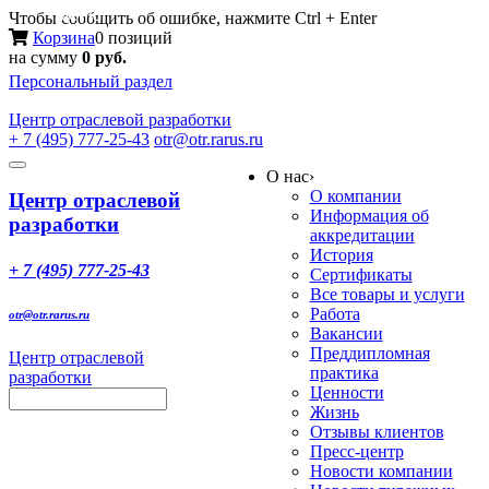
Меню
Чтобы сообщить об ошибке, нажмите Ctrl + Enter
Корзина
0 позиций
на сумму
0 руб.
Персональный раздел
Центр
отраслевой разработки
+ 7 (495) 777-25-43
otr@otr.rarus.ru
Toggle
О нас
›
navigation
О компании
Центр отраслевой
Информация об
разработки
аккредитации
История
+ 7 (495) 777-25-43
Сертификаты
Все товары и услуги
Работа
otr@otr.rarus.ru
Вакансии
Преддипломная
Центр отраслевой
практика
разработки
Ценности
Жизнь
Отзывы клиентов
Пресс-центр
Новости компании