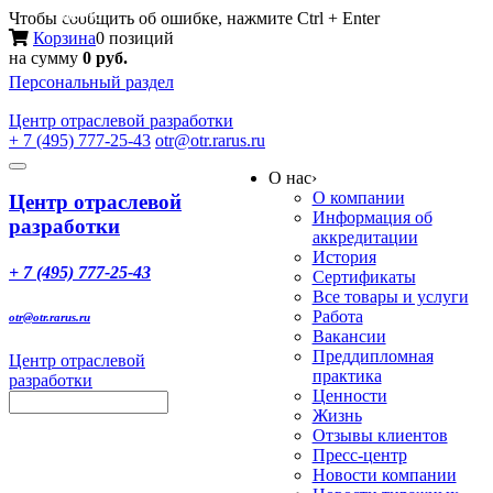
Меню
Чтобы сообщить об ошибке, нажмите Ctrl + Enter
Корзина
0 позиций
на сумму
0 руб.
Персональный раздел
Центр
отраслевой разработки
+ 7 (495) 777-25-43
otr@otr.rarus.ru
Toggle
О нас
›
navigation
О компании
Центр отраслевой
Информация об
разработки
аккредитации
История
+ 7 (495) 777-25-43
Сертификаты
Все товары и услуги
Работа
otr@otr.rarus.ru
Вакансии
Преддипломная
Центр отраслевой
практика
разработки
Ценности
Жизнь
Отзывы клиентов
Пресс-центр
Новости компании