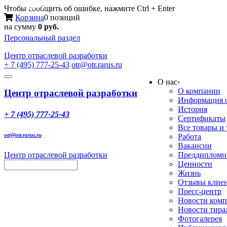
Меню
Чтобы сообщить об ошибке, нажмите Ctrl + Enter
Корзина
0 позиций
на сумму
0 руб.
Персональный раздел
Центр
отраслевой разработки
+ 7 (495) 777-25-43
otr@otr.rarus.ru
Toggle
О нас
›
navigation
О компании
Центр отраслевой разработки
Информация о
История
+ 7 (495) 777-25-43
Сертификаты
Все товары и
otr@otr.rarus.ru
Работа
Вакансии
Центр отраслевой разработки
Преддипломна
Ценности
Жизнь
Отзывы клие
Пресс-центр
Новости ком
Новости тир
Фотогалерея