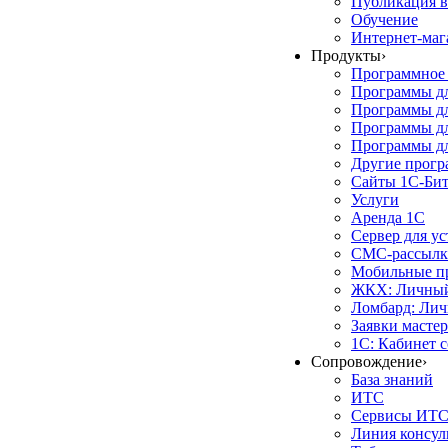
Публикация в
Обучение
Интернет-маг
Продукты
›
Программное 
Программы д
Программы дл
Программы д
Программы дл
Другие прог
Сайты 1С-Би
Услуги
Аренда 1С
Сервер для у
СМС-рассылк
Мобильные п
ЖКХ: Личный
Ломбард: Лич
Заявки масте
1С: Кабинет 
Сопровождение
›
База знаний
ИТС
Сервисы ИТ
Линия консул