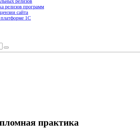
альных релизов
а релизов программ
цензии сайта
а платформе 1С
ипломная практика