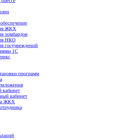
 прессе
азин
обеспечение
ля ЖКХ
я ломбардов
ля НКО
я госучреждений
раммы 1С
трикс
становки программ
а
риложения
 кабинет
ный кабинет
ра ЖКХ
сотрудника
С
ьтаций