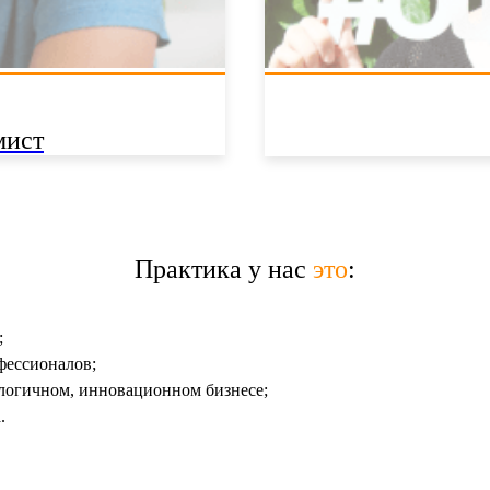
мист
Практика у нас
это
:
;
фессионалов;
логичном, инновационном бизнесе;
.