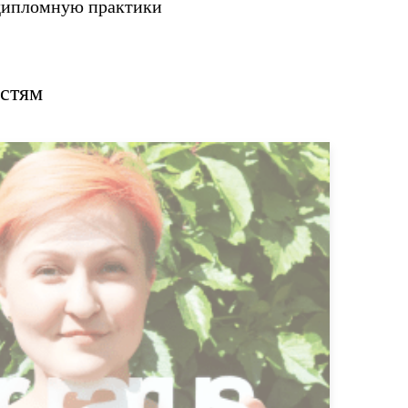
ддипломную практики
стям