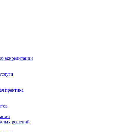
б аккредитации
 услуги
я практика
нтов
пании
ажных решений