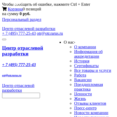
Меню
Чтобы сообщить об ошибке, нажмите Ctrl + Enter
Корзина
0 позиций
на сумму
0 руб.
Персональный раздел
Центр
отраслевой разработки
+ 7 (495) 777-25-43
otr@otr.rarus.ru
Toggle
О нас
›
navigation
О компании
Центр отраслевой
Информация об
разработки
аккредитации
История
+ 7 (495) 777-25-43
Сертификаты
Все товары и услуги
Работа
otr@otr.rarus.ru
Вакансии
Преддипломная
Центр отраслевой
практика
разработки
Ценности
Жизнь
Отзывы клиентов
Пресс-центр
Новости компании