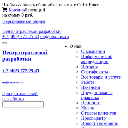
Меню
Чтобы сообщить об ошибке, нажмите Ctrl + Enter
Корзина
0 позиций
на сумму
0 руб.
Персональный раздел
Центр
отраслевой разработки
+ 7 (495) 777-25-43
otr@otr.rarus.ru
Toggle
О нас
›
navigation
О компании
Центр отраслевой
Информация об
разработки
аккредитации
История
+ 7 (495) 777-25-43
Сертификаты
Все товары и услуги
Работа
otr@otr.rarus.ru
Вакансии
Преддипломная
Центр отраслевой
практика
разработки
Ценности
Жизнь
Отзывы клиентов
Пресс-центр
Новости компании