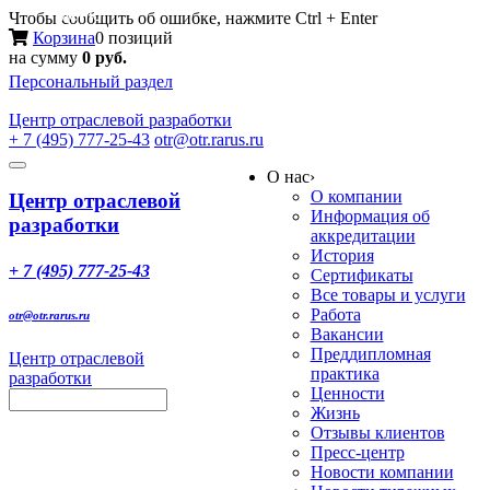
Меню
Чтобы сообщить об ошибке, нажмите Ctrl + Enter
Корзина
0 позиций
на сумму
0 руб.
Персональный раздел
Центр
отраслевой разработки
+ 7 (495) 777-25-43
otr@otr.rarus.ru
Toggle
О нас
›
navigation
О компании
Центр отраслевой
Информация об
разработки
аккредитации
История
+ 7 (495) 777-25-43
Сертификаты
Все товары и услуги
Работа
otr@otr.rarus.ru
Вакансии
Преддипломная
Центр отраслевой
практика
разработки
Ценности
Жизнь
Отзывы клиентов
Пресс-центр
Новости компании