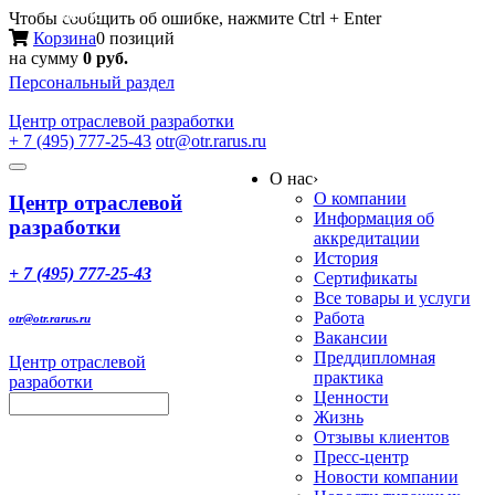
Меню
Чтобы сообщить об ошибке, нажмите Ctrl + Enter
Корзина
0 позиций
на сумму
0 руб.
Персональный раздел
Центр
отраслевой разработки
+ 7 (495) 777-25-43
otr@otr.rarus.ru
Toggle
О нас
›
navigation
О компании
Центр отраслевой
Информация об
разработки
аккредитации
История
+ 7 (495) 777-25-43
Сертификаты
Все товары и услуги
Работа
otr@otr.rarus.ru
Вакансии
Преддипломная
Центр отраслевой
практика
разработки
Ценности
Жизнь
Отзывы клиентов
Пресс-центр
Новости компании