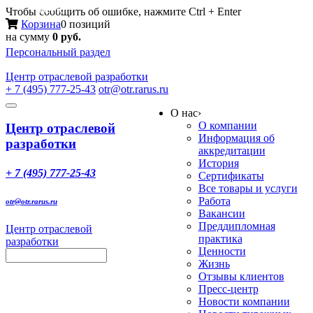
Меню
Чтобы сообщить об ошибке, нажмите Ctrl + Enter
Корзина
0 позиций
на сумму
0 руб.
Персональный раздел
Центр
отраслевой разработки
+ 7 (495) 777-25-43
otr@otr.rarus.ru
Toggle
О нас
›
navigation
О компании
Центр отраслевой
Информация об
разработки
аккредитации
История
+ 7 (495) 777-25-43
Сертификаты
Все товары и услуги
Работа
otr@otr.rarus.ru
Вакансии
Преддипломная
Центр отраслевой
практика
разработки
Ценности
Жизнь
Отзывы клиентов
Пресс-центр
Новости компании