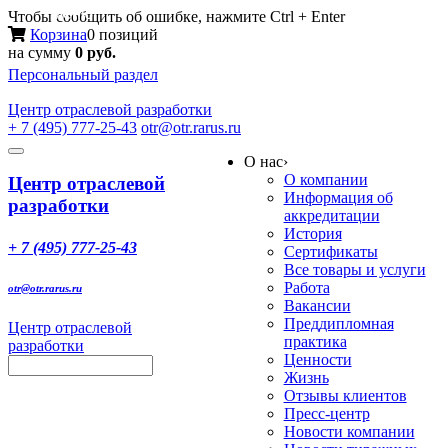
Меню
Чтобы сообщить об ошибке, нажмите Ctrl + Enter
Корзина
0 позиций
на сумму
0 руб.
Персональный раздел
Центр
отраслевой разработки
+ 7 (495) 777-25-43
otr@otr.rarus.ru
Toggle
О нас
›
navigation
О компании
Центр отраслевой
Информация об
разработки
аккредитации
История
+ 7 (495) 777-25-43
Сертификаты
Все товары и услуги
Работа
otr@otr.rarus.ru
Вакансии
Преддипломная
Центр отраслевой
практика
разработки
Ценности
Жизнь
Отзывы клиентов
Пресс-центр
Новости компании