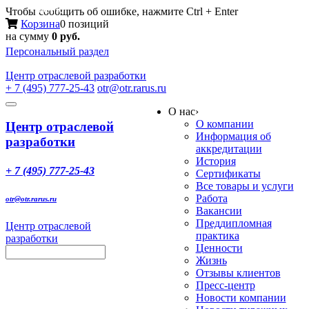
Меню
Чтобы сообщить об ошибке, нажмите Ctrl + Enter
Корзина
0 позиций
на сумму
0 руб.
Персональный раздел
Центр
отраслевой разработки
+ 7 (495) 777-25-43
otr@otr.rarus.ru
Toggle
О нас
›
navigation
О компании
Центр отраслевой
Информация об
разработки
аккредитации
История
+ 7 (495) 777-25-43
Сертификаты
Все товары и услуги
Работа
otr@otr.rarus.ru
Вакансии
Преддипломная
Центр отраслевой
практика
разработки
Ценности
Жизнь
Отзывы клиентов
Пресс-центр
Новости компании