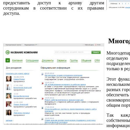
предоставить доступ к архиву другим
сотрудникам в соответствии с их правами
доступа.
Многод
Многодепа
отдельную 
подразделе
только в р
Этот функц
нескольким
разных гор
обеспе
своимкорп
общим порт
Так кажд
собстве
информ