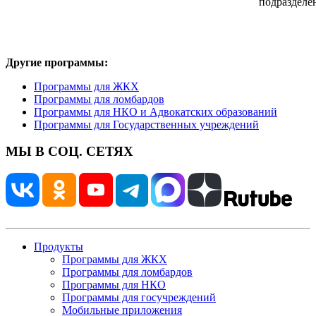
подразделе
Другие программы:
Программы для ЖКХ
Программы для ломбардов
Программы для НКО и Адвокатских образований
Программы для Государственных учреждений
МЫ В СОЦ. СЕТЯХ
Продукты
Программы для ЖКХ
Программы для ломбардов
Программы для НКО
Программы для госучреждений
Мобильные приложения