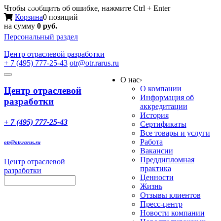
Меню
Чтобы сообщить об ошибке, нажмите Ctrl + Enter
Корзина
0 позиций
на сумму
0 руб.
Персональный раздел
Центр
отраслевой разработки
+ 7 (495) 777-25-43
otr@otr.rarus.ru
Toggle
О нас
›
navigation
О компании
Центр отраслевой
Информация об
разработки
аккредитации
История
+ 7 (495) 777-25-43
Сертификаты
Все товары и услуги
Работа
otr@otr.rarus.ru
Вакансии
Преддипломная
Центр отраслевой
практика
разработки
Ценности
Жизнь
Отзывы клиентов
Пресс-центр
Новости компании