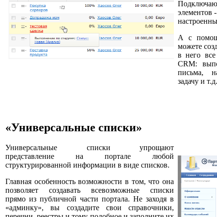
Подключают
элементов 
настроенны
А с помощ
можете соз
в него все
CRM: выпол
письма, н
задачу и т.д
«Универсальные списки»
Универсальные списки упрощают
представление на портале любой
структурированной информации в виде списков.
Главная особенность возможности в том, что она
позволяет создавать всевозможные списки
прямо из публичной части портала. Не заходя в
«админку», вы создадите свои справочники,
перечни, реестры и тому подобное и заполните их