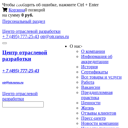
Меню
Чтобы сообщить об ошибке, нажмите Ctrl + Enter
Корзина
0 позиций
на сумму
0 руб.
Персональный раздел
Центр
отраслевой разработки
+ 7 (495) 777-25-43
otr@otr.rarus.ru
Toggle
О нас
›
navigation
О компании
Центр отраслевой
Информация об
разработки
аккредитации
История
+ 7 (495) 777-25-43
Сертификаты
Все товары и услуги
Работа
otr@otr.rarus.ru
Вакансии
Преддипломная
Центр отраслевой
практика
разработки
Ценности
Жизнь
Отзывы клиентов
Пресс-центр
Новости компании