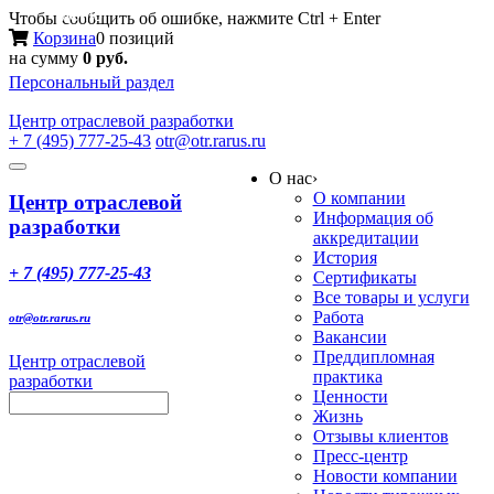
Меню
Чтобы сообщить об ошибке, нажмите Ctrl + Enter
Корзина
0 позиций
на сумму
0 руб.
Персональный раздел
Центр
отраслевой разработки
+ 7 (495) 777-25-43
otr@otr.rarus.ru
Toggle
О нас
›
navigation
О компании
Центр отраслевой
Информация об
разработки
аккредитации
История
+ 7 (495) 777-25-43
Сертификаты
Все товары и услуги
Работа
otr@otr.rarus.ru
Вакансии
Преддипломная
Центр отраслевой
практика
разработки
Ценности
Жизнь
Отзывы клиентов
Пресс-центр
Новости компании