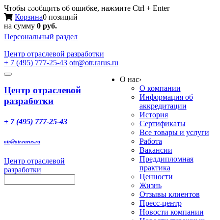
Меню
Чтобы сообщить об ошибке, нажмите Ctrl + Enter
Корзина
0 позиций
на сумму
0 руб.
Персональный раздел
Центр
отраслевой разработки
+ 7 (495) 777-25-43
otr@otr.rarus.ru
Toggle
О нас
›
navigation
О компании
Центр отраслевой
Информация об
разработки
аккредитации
История
+ 7 (495) 777-25-43
Сертификаты
Все товары и услуги
Работа
otr@otr.rarus.ru
Вакансии
Преддипломная
Центр отраслевой
практика
разработки
Ценности
Жизнь
Отзывы клиентов
Пресс-центр
Новости компании