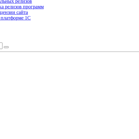
альных релизов
а релизов программ
цензии сайта
а платформе 1С