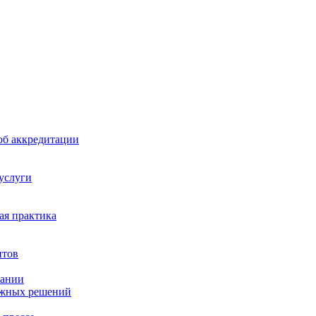
б аккредитации
 услуги
я практика
нтов
пании
ажных решений