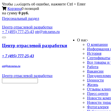
Меню
Чтобы сообщить об ошибке, нажмите Ctrl + Enter
Корзина
0 позиций
на сумму
0 руб.
Персональный раздел
Центр
отраслевой разработки
+ 7 (495) 777-25-43
otr@otr.rarus.ru
Toggle
О нас
›
navigation
О компании
Центр отраслевой разработки
Информация о
История
+ 7 (495) 777-25-43
Сертификаты
Все товары и
otr@otr.rarus.ru
Работа
Вакансии
Центр отраслевой разработки
Преддипломна
Ценности
Жизнь
Отзывы клие
Пресс-центр
Новости ком
Новости тир
Фотогалерея