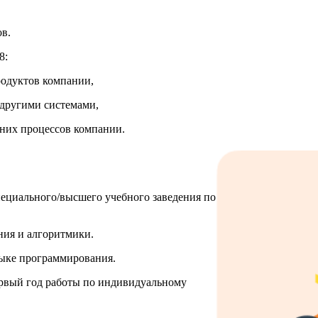
ов.
8:
одуктов компании,
 другими системами,
них процессов компании.
ециального/высшего учебного заведения по
ия и алгоритмики.
ыке программирования.
рвый год работы по индивидуальному