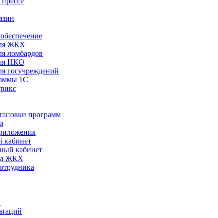
 прессе
азин
обеспечение
ля ЖКХ
я ломбардов
ля НКО
я госучреждений
раммы 1С
трикс
становки программ
а
риложения
 кабинет
ный кабинет
ра ЖКХ
сотрудника
С
ьтаций