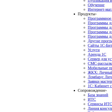
Публикация в
Обучение
Интернет-маг
Продукты
›
Программное 
Программы д
Программы дл
Программы д
Программы дл
Другие прог
Сайты 1С-Би
Услуги
Аренда 1С
Сервер для у
СМС-рассылк
Мобильные п
ЖКХ: Личный
Ломбард: Лич
Заявки масте
1С: Кабинет 
Сопровождение
›
База знаний
ИТС
Сервисы ИТ
Линия консул