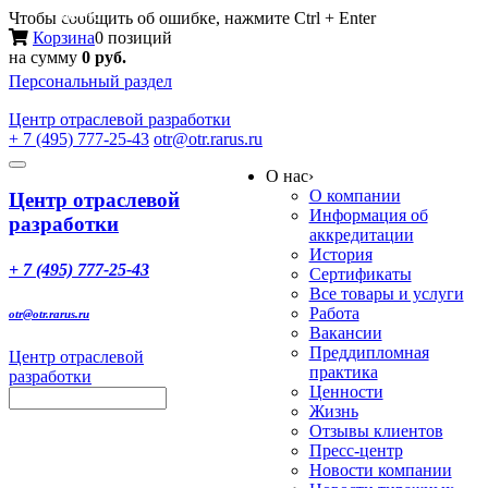
Меню
Чтобы сообщить об ошибке, нажмите Ctrl + Enter
Корзина
0 позиций
на сумму
0 руб.
Персональный раздел
Центр
отраслевой разработки
+ 7 (495) 777-25-43
otr@otr.rarus.ru
Toggle
О нас
›
navigation
О компании
Центр отраслевой
Информация об
разработки
аккредитации
История
+ 7 (495) 777-25-43
Сертификаты
Все товары и услуги
Работа
otr@otr.rarus.ru
Вакансии
Преддипломная
Центр отраслевой
практика
разработки
Ценности
Жизнь
Отзывы клиентов
Пресс-центр
Новости компании