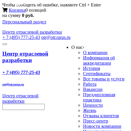
Меню
Чтобы сообщить об ошибке, нажмите Ctrl + Enter
Корзина
0 позиций
на сумму
0 руб.
Персональный раздел
Центр
отраслевой разработки
+ 7 (495) 777-25-43
otr@otr.rarus.ru
Toggle
О нас
›
navigation
О компании
Центр отраслевой
Информация об
разработки
аккредитации
История
+ 7 (495) 777-25-43
Сертификаты
Все товары и услуги
Работа
otr@otr.rarus.ru
Вакансии
Преддипломная
Центр отраслевой
практика
разработки
Ценности
Жизнь
Отзывы клиентов
Пресс-центр
Новости компании