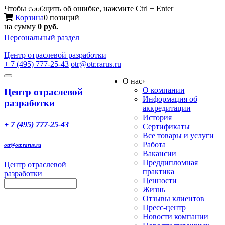
Меню
Чтобы сообщить об ошибке, нажмите Ctrl + Enter
Корзина
0 позиций
на сумму
0 руб.
Персональный раздел
Центр
отраслевой разработки
+ 7 (495) 777-25-43
otr@otr.rarus.ru
Toggle
О нас
›
navigation
О компании
Центр отраслевой
Информация об
разработки
аккредитации
История
+ 7 (495) 777-25-43
Сертификаты
Все товары и услуги
Работа
otr@otr.rarus.ru
Вакансии
Преддипломная
Центр отраслевой
практика
разработки
Ценности
Жизнь
Отзывы клиентов
Пресс-центр
Новости компании