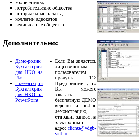
кооперативы,
потребительские общества,
нотариальные палаты,
коллегии адвокатов,
религиозные общества.
Дополнительно:
Демо-ролик
Если Вы являетесь
Бухгалтерия
лицензионным
для НКО на
пользователем
Flash
продукта 1С:
Презентация
Предприятие , то
Бухгалтерия
Вы можете
для НКО на
заказать
PowerPoint
бесплатную ДЕМО
версию и on-line
демонстрацию,
отправив запрос на
электронный
адрес
clients@vdgb-
soft.ru