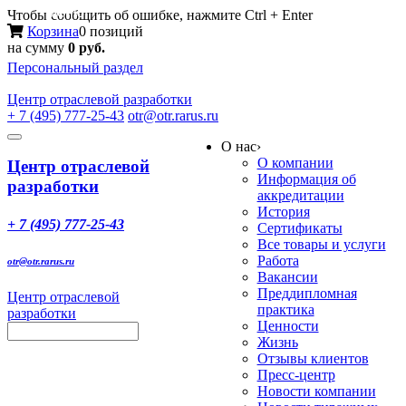
Меню
Чтобы сообщить об ошибке, нажмите Ctrl + Enter
Корзина
0 позиций
на сумму
0 руб.
Персональный раздел
Центр
отраслевой разработки
+ 7 (495) 777-25-43
otr@otr.rarus.ru
Toggle
О нас
›
navigation
О компании
Центр отраслевой
Информация об
разработки
аккредитации
История
+ 7 (495) 777-25-43
Сертификаты
Все товары и услуги
Работа
otr@otr.rarus.ru
Вакансии
Преддипломная
Центр отраслевой
практика
разработки
Ценности
Жизнь
Отзывы клиентов
Пресс-центр
Новости компании