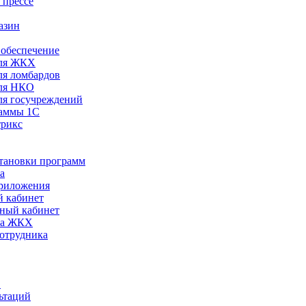
 прессе
азин
обеспечение
ля ЖКХ
я ломбардов
ля НКО
я госучреждений
раммы 1С
трикс
становки программ
а
риложения
 кабинет
ный кабинет
ра ЖКХ
сотрудника
С
ьтаций