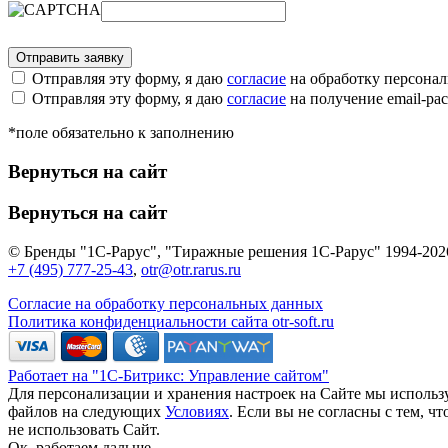
Отправляя эту форму, я даю
согласие
на обработку персона
Отправляя эту форму, я даю
согласие
на получение email-р
*поле обязательно к заполнению
Вернуться на сайт
Вернуться на сайт
© Бренды "1С-Рарус", "Тиражные решения 1С-Рарус" 1994-202
+7 (495) 777-25-43
,
otr@otr.rarus.ru
Согласие на обработку персональных данных
Политика конфиденциальности сайта otr-soft.ru
Работает на "1С-Битрикс: Управление сайтом"
Для персонализации и хранения настроек на Сайте мы использу
файлов на следующих
Условиях
. Если вы не согласны с тем, 
не использовать Сайт.
Ок, работаем дальше