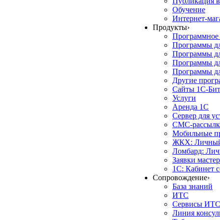
Публикация в
Обучение
Интернет-маг
Продукты
›
Программное 
Программы д
Программы дл
Программы д
Программы дл
Другие прог
Сайты 1С-Би
Услуги
Аренда 1С
Сервер для у
СМС-рассылк
Мобильные п
ЖКХ: Личный
Ломбард: Лич
Заявки масте
1С: Кабинет 
Сопровождение
›
База знаний
ИТС
Сервисы ИТ
Линия консул