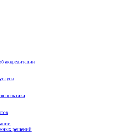
б аккредитации
 услуги
я практика
нтов
пании
ажных решений