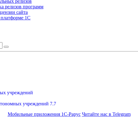
альных релизов
а релизов программ
цензии сайта
а платформе 1С
ных учреждений
втономных учреждений 7.7
Мобильные приложения 1С-Рарус
Читайте нас в Telegram