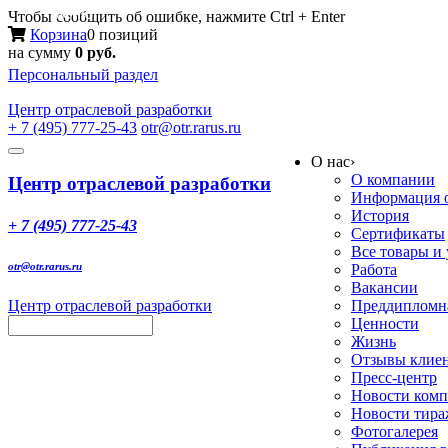
Меню
Чтобы сообщить об ошибке, нажмите Ctrl + Enter
Корзина
0 позиций
на сумму
0 руб.
Персональный раздел
Центр
отраслевой разработки
+ 7 (495) 777-25-43
otr@otr.rarus.ru
Toggle
О нас
›
navigation
О компании
Центр отраслевой разработки
Информация о
История
+ 7 (495) 777-25-43
Сертификаты
Все товары и
otr@otr.rarus.ru
Работа
Вакансии
Центр отраслевой разработки
Преддипломна
Ценности
Жизнь
Отзывы клие
Пресс-центр
Новости ком
Новости тир
Фотогалерея