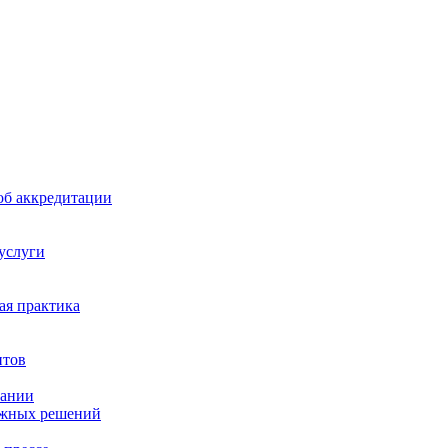
б аккредитации
 услуги
я практика
нтов
пании
ажных решений