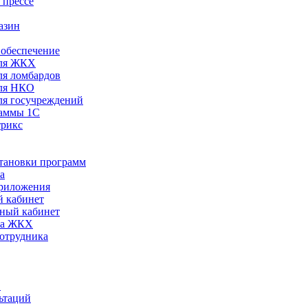
 прессе
азин
обеспечение
ля ЖКХ
я ломбардов
ля НКО
я госучреждений
раммы 1С
трикс
становки программ
а
риложения
 кабинет
ный кабинет
ра ЖКХ
сотрудника
С
ьтаций