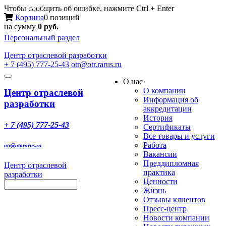
Меню
Чтобы сообщить об ошибке, нажмите Ctrl + Enter
Корзина
0 позиций
на сумму
0 руб.
Персональный раздел
Центр
отраслевой разработки
+ 7 (495) 777-25-43
otr@otr.rarus.ru
Toggle
О нас
›
navigation
О компании
Центр отраслевой
Информация об
разработки
аккредитации
История
+ 7 (495) 777-25-43
Сертификаты
Все товары и услуги
Работа
otr@otr.rarus.ru
Вакансии
Преддипломная
Центр отраслевой
практика
разработки
Ценности
Жизнь
Отзывы клиентов
Пресс-центр
Новости компании