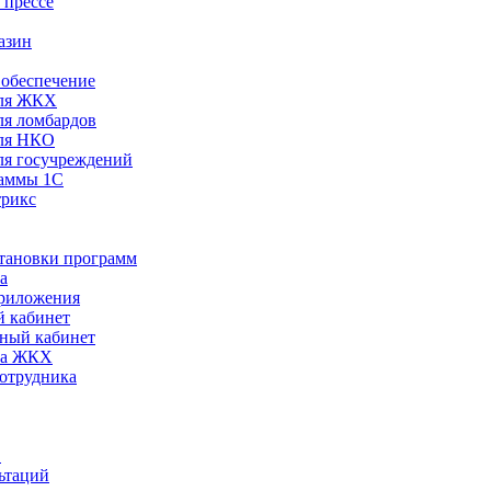
 прессе
азин
обеспечение
ля ЖКХ
я ломбардов
ля НКО
я госучреждений
раммы 1С
трикс
становки программ
а
риложения
 кабинет
ный кабинет
ра ЖКХ
сотрудника
С
ьтаций