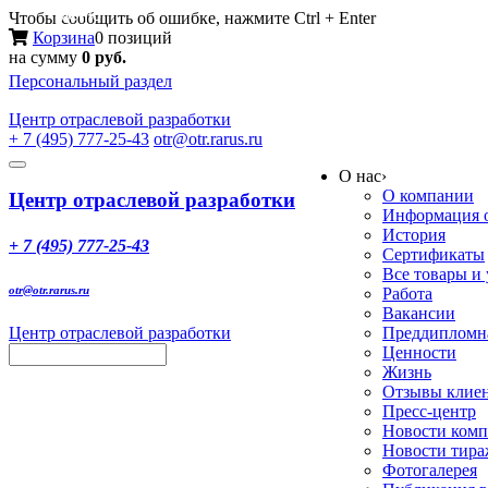
Меню
Чтобы сообщить об ошибке, нажмите Ctrl + Enter
Корзина
0 позиций
на сумму
0 руб.
Персональный раздел
Центр
отраслевой разработки
+ 7 (495) 777-25-43
otr@otr.rarus.ru
Toggle
О нас
›
navigation
О компании
Центр отраслевой разработки
Информация о
История
+ 7 (495) 777-25-43
Сертификаты
Все товары и
otr@otr.rarus.ru
Работа
Вакансии
Центр отраслевой разработки
Преддипломна
Ценности
Жизнь
Отзывы клие
Пресс-центр
Новости ком
Новости тир
Фотогалерея