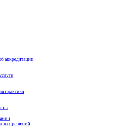
б аккредитации
 услуги
я практика
нтов
пании
ажных решений