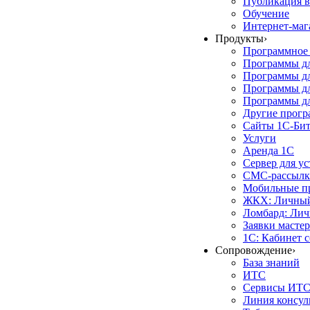
Публикация в
Обучение
Интернет-маг
Продукты
›
Программное 
Программы д
Программы дл
Программы д
Программы дл
Другие прог
Сайты 1С-Би
Услуги
Аренда 1С
Сервер для у
СМС-рассылк
Мобильные п
ЖКХ: Личный
Ломбард: Лич
Заявки масте
1С: Кабинет 
Сопровождение
›
База знаний
ИТС
Сервисы ИТ
Линия консул