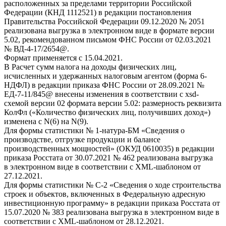
расположенных за пределами территории Российской
Федерации (КНД 1112521) в редакции постановления
Правительства Российской Федерации 09.12.2020 № 2051
реализована выгрузка в электронном виде в формате версии
5.02, рекомендованном письмом ФНС России от 02.03.2021
№ ВД-4-17/2654@.
Формат применяется с 15.04.2021.
В Расчет сумм налога на доходы физических лиц,
исчисленных и удержанных налоговым агентом (форма 6-
НДФЛ) в редакции приказа ФНС России от 28.09.2021 №
ЕД-7-11/845@ внесены изменения в соответствии с xsd-
схемой версии 02 формата версии 5.02: размерность реквизита
КолФл («Количество физических лиц, получивших доход»)
изменена с N(6) на N(9).
Для формы статистики № 1-натура-БМ «Сведения о
производстве, отгрузке продукции и балансе
производственных мощностей» (ОКУД 0610035) в редакции
приказа Росстата от 30.07.2021 № 462 реализована выгрузка
в электронном виде в соответствии с XML-шаблоном от
27.12.2021.
Для формы статистики № С-2 «Сведения о ходе строительства
строек и объектов, включенных в Федеральную адресную
инвестиционную программу» в редакции приказа Росстата от
15.07.2020 № 383 реализована выгрузка в электронном виде в
соответствии с XML-шаблоном от 28.12.2021.