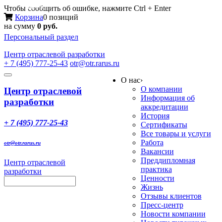
Меню
Чтобы сообщить об ошибке, нажмите Ctrl + Enter
Корзина
0 позиций
на сумму
0 руб.
Персональный раздел
Центр
отраслевой разработки
+ 7 (495) 777-25-43
otr@otr.rarus.ru
Toggle
О нас
›
navigation
О компании
Центр отраслевой
Информация об
разработки
аккредитации
История
+ 7 (495) 777-25-43
Сертификаты
Все товары и услуги
Работа
otr@otr.rarus.ru
Вакансии
Преддипломная
Центр отраслевой
практика
разработки
Ценности
Жизнь
Отзывы клиентов
Пресс-центр
Новости компании