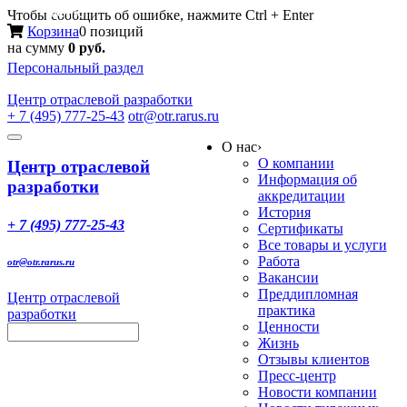
Меню
Чтобы сообщить об ошибке, нажмите Ctrl + Enter
Корзина
0 позиций
на сумму
0 руб.
Персональный раздел
Центр
отраслевой разработки
+ 7 (495) 777-25-43
otr@otr.rarus.ru
Toggle
О нас
›
navigation
О компании
Центр отраслевой
Информация об
разработки
аккредитации
История
+ 7 (495) 777-25-43
Сертификаты
Все товары и услуги
Работа
otr@otr.rarus.ru
Вакансии
Преддипломная
Центр отраслевой
практика
разработки
Ценности
Жизнь
Отзывы клиентов
Пресс-центр
Новости компании