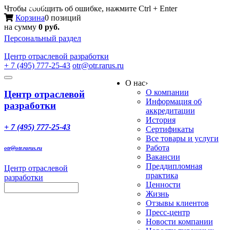
Меню
Чтобы сообщить об ошибке, нажмите Ctrl + Enter
Корзина
0 позиций
на сумму
0 руб.
Персональный раздел
Центр
отраслевой разработки
+ 7 (495) 777-25-43
otr@otr.rarus.ru
Toggle
О нас
›
navigation
О компании
Центр отраслевой
Информация об
разработки
аккредитации
История
+ 7 (495) 777-25-43
Сертификаты
Все товары и услуги
Работа
otr@otr.rarus.ru
Вакансии
Преддипломная
Центр отраслевой
практика
разработки
Ценности
Жизнь
Отзывы клиентов
Пресс-центр
Новости компании