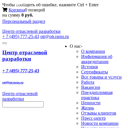
Меню
Чтобы сообщить об ошибке, нажмите Ctrl + Enter
Корзина
0 позиций
на сумму
0 руб.
Персональный раздел
Центр
отраслевой разработки
+ 7 (495) 777-25-43
otr@otr.rarus.ru
Toggle
О нас
›
navigation
О компании
Центр отраслевой
Информация об
разработки
аккредитации
История
+ 7 (495) 777-25-43
Сертификаты
Все товары и услуги
Работа
otr@otr.rarus.ru
Вакансии
Преддипломная
Центр отраслевой
практика
разработки
Ценности
Жизнь
Отзывы клиентов
Пресс-центр
Новости компании