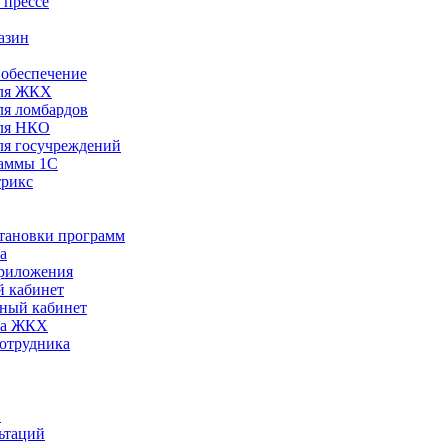
 прессе
азин
обеспечение
ля ЖКХ
я ломбардов
ля НКО
я госучреждений
раммы 1С
трикс
становки программ
а
риложения
 кабинет
ный кабинет
ра ЖКХ
сотрудника
С
ьтаций