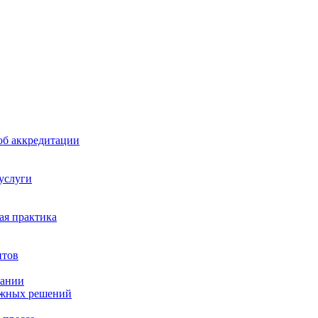
б аккредитации
 услуги
я практика
нтов
пании
ажных решений