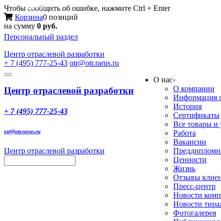
Меню
Чтобы сообщить об ошибке, нажмите Ctrl + Enter
Корзина
0 позиций
на сумму
0 руб.
Персональный раздел
Центр
отраслевой разработки
+ 7 (495) 777-25-43
otr@otr.rarus.ru
Toggle
О нас
›
navigation
О компании
Центр отраслевой разработки
Информация о
История
+ 7 (495) 777-25-43
Сертификаты
Все товары и
otr@otr.rarus.ru
Работа
Вакансии
Центр отраслевой разработки
Преддипломна
Ценности
Жизнь
Отзывы клие
Пресс-центр
Новости ком
Новости тир
Фотогалерея