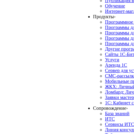
Публикация в
Обучение
Интернет-маг
Продукты
›
Программное 
Программы д
Программы дл
Программы д
Программы дл
Другие прог
Сайты 1С-Би
Услуги
Аренда 1С
Сервер для у
СМС-рассылк
Мобильные п
ЖКХ: Личный
Ломбард: Лич
Заявки масте
1С: Кабинет 
Сопровождение
›
База знаний
ИТС
Сервисы ИТ
Линия консул