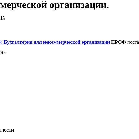
мерческой организации.
г.
: Бухгалтерия для некоммерческой организации
ПРОФ
поста
50.
тности