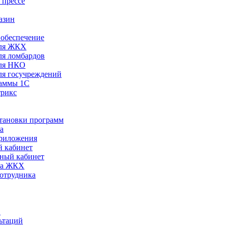
 прессе
азин
обеспечение
ля ЖКХ
я ломбардов
ля НКО
я госучреждений
раммы 1С
трикс
становки программ
а
риложения
 кабинет
ный кабинет
ра ЖКХ
сотрудника
С
ьтаций