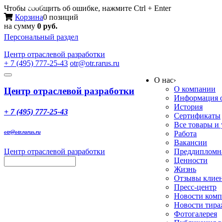
Меню
Чтобы сообщить об ошибке, нажмите Ctrl + Enter
Корзина
0 позиций
на сумму
0 руб.
Персональный раздел
Центр
отраслевой разработки
+ 7 (495) 777-25-43
otr@otr.rarus.ru
Toggle
О нас
›
navigation
О компании
Центр отраслевой разработки
Информация о
История
+ 7 (495) 777-25-43
Сертификаты
Все товары и
otr@otr.rarus.ru
Работа
Вакансии
Центр отраслевой разработки
Преддипломна
Ценности
Жизнь
Отзывы клие
Пресс-центр
Новости ком
Новости тир
Фотогалерея