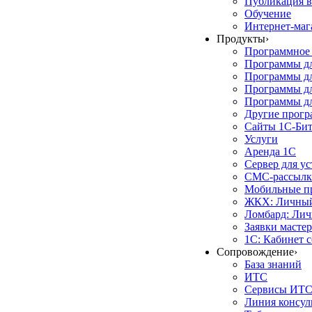
Публикация в
Обучение
Интернет-маг
Продукты
›
Программное 
Программы д
Программы дл
Программы д
Программы дл
Другие прог
Сайты 1С-Би
Услуги
Аренда 1С
Сервер для у
СМС-рассылк
Мобильные п
ЖКХ: Личный
Ломбард: Лич
Заявки масте
1С: Кабинет 
Сопровождение
›
База знаний
ИТС
Сервисы ИТ
Линия консул