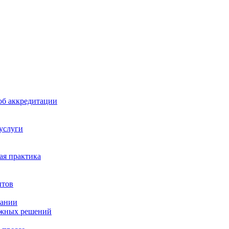
б аккредитации
 услуги
я практика
нтов
пании
ажных решений