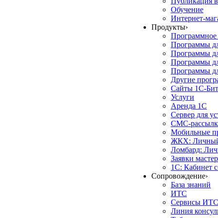
Публикация в
Обучение
Интернет-маг
Продукты
›
Программное 
Программы д
Программы дл
Программы д
Программы дл
Другие прог
Сайты 1С-Би
Услуги
Аренда 1С
Сервер для у
СМС-рассылк
Мобильные п
ЖКХ: Личный
Ломбард: Лич
Заявки масте
1С: Кабинет 
Сопровождение
›
База знаний
ИТС
Сервисы ИТ
Линия консул