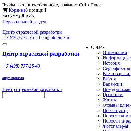
Меню
Чтобы сообщить об ошибке, нажмите Ctrl + Enter
Корзина
0 позиций
на сумму
0 руб.
Персональный раздел
Центр
отраслевой разработки
+ 7 (495) 777-25-43
otr@otr.rarus.ru
Toggle
О нас
›
navigation
О компании
Центр отраслевой разработки
Информация о
История
+ 7 (495) 777-25-43
Сертификаты
Все товары и
otr@otr.rarus.ru
Работа
Вакансии
Центр отраслевой разработки
Преддипломна
Ценности
Жизнь
Отзывы клие
Пресс-центр
Новости ком
Новости тир
Фотогалерея