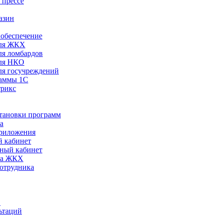
 прессе
азин
обеспечение
ля ЖКХ
я ломбардов
ля НКО
я госучреждений
раммы 1С
трикс
становки программ
а
риложения
 кабинет
ный кабинет
ра ЖКХ
сотрудника
С
ьтаций