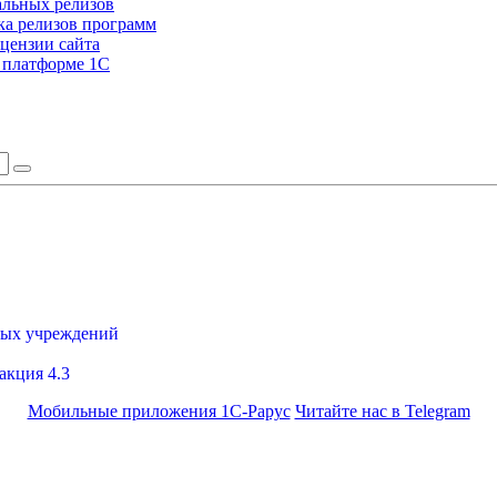
альных релизов
а релизов программ
цензии сайта
а платформе 1С
ных учреждений
акция 4.3
Мобильные приложения 1С-Рарус
Читайте нас в Telegram