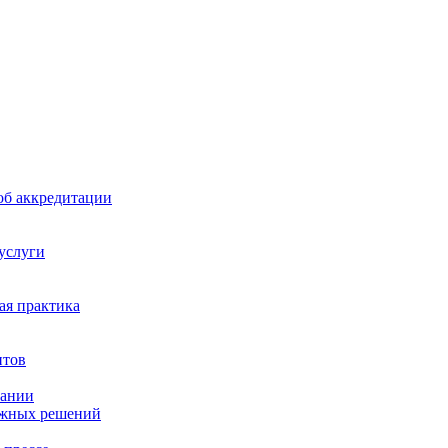
б аккредитации
 услуги
я практика
нтов
пании
ажных решений