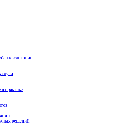
б аккредитации
 услуги
я практика
нтов
пании
ажных решений