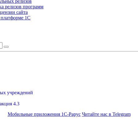
альных релизов
а релизов программ
цензии сайта
а платформе 1С
ных учреждений
акция 4.3
Мобильные приложения 1С-Рарус
Читайте нас в Telegram