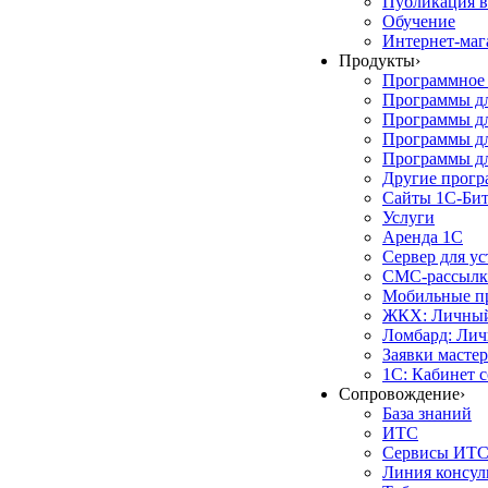
Публикация в
Обучение
Интернет-маг
Продукты
›
Программное 
Программы д
Программы дл
Программы д
Программы дл
Другие прог
Сайты 1С-Би
Услуги
Аренда 1С
Сервер для у
СМС-рассылк
Мобильные п
ЖКХ: Личный
Ломбард: Лич
Заявки масте
1С: Кабинет 
Сопровождение
›
База знаний
ИТС
Сервисы ИТ
Линия консул