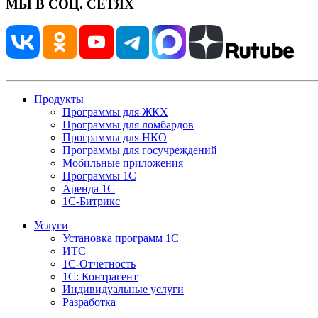
МЫ В СОЦ. СЕТЯХ
Продукты
Программы для ЖКХ
Программы для ломбардов
Программы для НКО
Программы для госучреждений
Мобильные приложения
Программы 1С
Аренда 1С
1С-Битрикс
Услуги
Установка программ 1С
ИТС
1С-Отчетность
1С: Контрагент
Индивидуальные услуги
Разработка