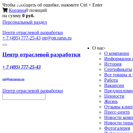
Меню
Чтобы сообщить об ошибке, нажмите Ctrl + Enter
Корзина
0 позиций
на сумму
0 руб.
Персональный раздел
Центр
отраслевой разработки
+ 7 (495) 777-25-43
otr@otr.rarus.ru
Toggle
О нас
›
navigation
О компании
Центр отраслевой разработки
Информация о
История
+ 7 (495) 777-25-43
Сертификаты
Все товары и
otr@otr.rarus.ru
Работа
Вакансии
Центр отраслевой разработки
Преддипломна
Ценности
Жизнь
Отзывы клие
Пресс-центр
Новости ком
Новости тир
Фотогалерея