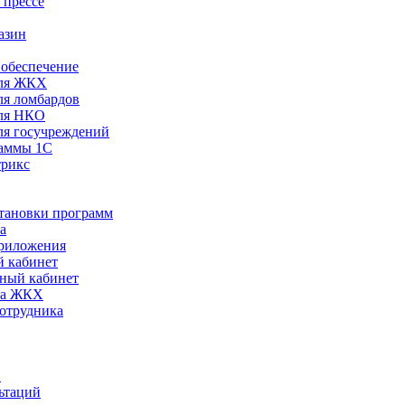
 прессе
азин
обеспечение
ля ЖКХ
я ломбардов
ля НКО
я госучреждений
раммы 1С
трикс
становки программ
а
риложения
 кабинет
ный кабинет
ра ЖКХ
сотрудника
С
ьтаций